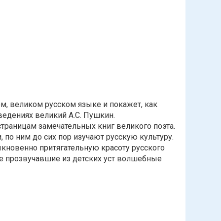
м, великом русском языке и покажет, как
ведениях великий А.С. Пушкин.
траницам замечательных книг великого поэта.
 по ним до сих пор изучают русскую культуру.
кновенно притягательную красоту русского
же прозвучавшие из детских уст волшебные
ушкина «Чудеса да кот учёный» в библиотеке им. А.С.