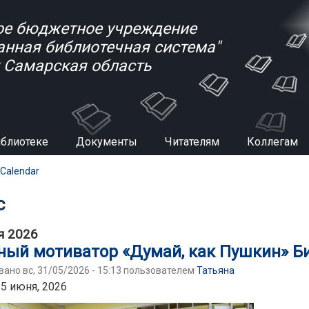
е бюджетное учреждение
анная библиотечная система"
к Самарская область
иблиотеке
Документы
Читателям
Коллегам
есь
Calendar
с
я 2026
ный мотиватор «Думай, как Пушкин» 
ано вс, 31/05/2026 - 15:13 пользователем
Татьяна
 5 июня, 2026