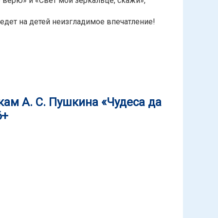
 верю» и «Свет мой зеркальце, скажи»,
ведет на детей неизгладимое впечатление!
 Макаренко
ам А. С. Пушкина «Чудеса да
6+