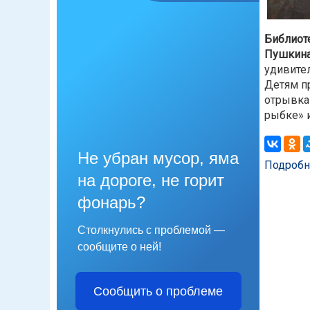
Библиоте
Пушкина
удивите
Детям пр
отрывкам
рыбке» 
Не убран мусор, яма
Подробн
на дороге, не горит
фонарь?
Столкнулись с проблемой —
сообщите о ней!
Сообщить о проблеме