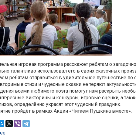
ельная игровая программа расскажет ребятам о загадочно
ьно талантливо использовал его в своих сказочных произ
аем ребятам отправиться в удивительное путешествие по с
вторимые стихи и чудесные сказки не теряют актуальности,
дения всеми любимого поэта помогут нам раскрыть необы
Интересные викторины и конкурсы, игровые сценки, а так
тихов, определённо украсят этот чудесный праздник.
ятие пройдёт
в рамках Акции «Читаем Пушкина вместе
».
ее
о Познавательная игровая программа по сказкам А. С. П