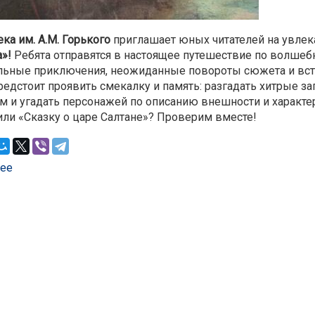
ка им. А.М. Горького
приглашает юных читателей на увле
»!
Ребята отправятся в настоящее путешествие по волшебн
льные приключения, неожиданные повороты сюжета и вст
едстоит проявить смекалку и память: разгадать хитрые за
 и угадать персонажей по описанию внешности и характер
или «Сказку о царе Салтане»? Проверим вместе!
ее
о Игра – викторина «В гостях у Пушкина» в библиотеке и