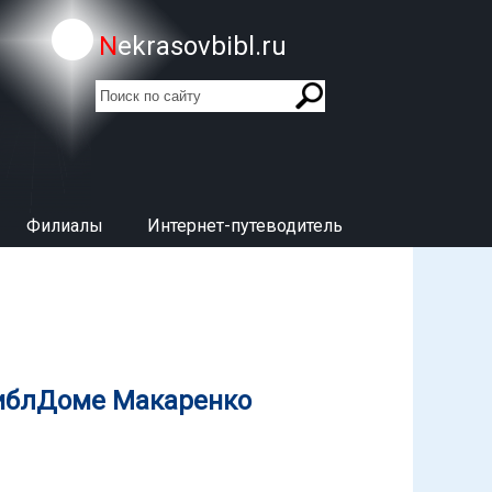
Nekrasovbibl.ru
поиск
Форма поиска
Филиалы
Интернет-путеводитель
БиблДоме Макаренко