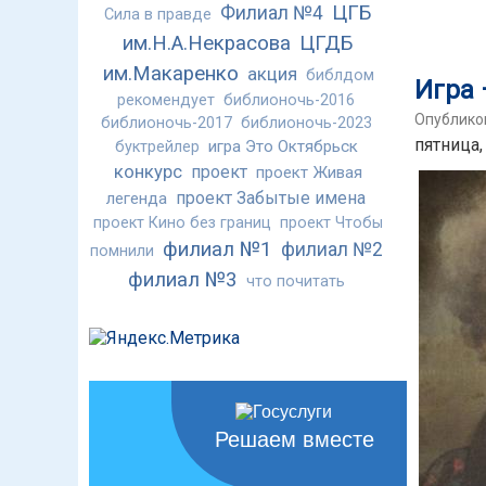
ЦГБ
Филиал №4
Сила в правде
им.Н.А.Некрасова
ЦГДБ
им.Макаренко
акция
библдом
Игра 
рекомендует
библионочь-2016
Опубликов
библионочь-2017
библионочь-2023
пятница,
игра Это Октябрьск
буктрейлер
конкурс
проект
проект Живая
проект Забытые имена
легенда
проект Кино без границ
проект Чтобы
филиал №1
филиал №2
помнили
филиал №3
что почитать
Решаем вместе