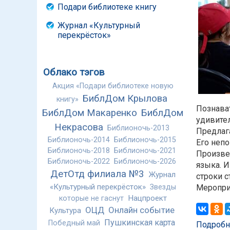
Подари библиотеке книгу
Журнал «Культурный
перекрёсток»
Облако тэгов
Акция «Подари библиотеке новую
БиблДом Крылова
книгу»
Познават
БиблДом Макаренко
БиблДом
удивител
Некрасова
Библионочь-2013
Предлаг
Библионочь-2014
Библионочь-2015
Его непо
Библионочь-2018
Библионочь-2021
Произве
Библионочь-2022
Библионочь-2026
языка. 
ДетОтд филиала №3
Журнал
строки с
«Культурный перекрёсток»
Меропри
Звезды
Нацпроект
которые не гаснут
ОЦД
Онлайн событие
Культура
Пушкинская карта
Победный май
Подробн