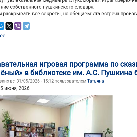
дут увлекательная медиаигра «Лукоморье», игры «Верю-не
ение собственного пушкинского словаря.
 раскрывать все секреты, но обещаем: эта встреча произ
ее
о Книжный мотиватор «Думай, как Пушкин» БиблДоме
вательная игровая программа по сказк
чёный» в библиотеке им. А.С. Пушкина 
ано вс, 31/05/2026 - 15:12 пользователем
Татьяна
 5 июня, 2026