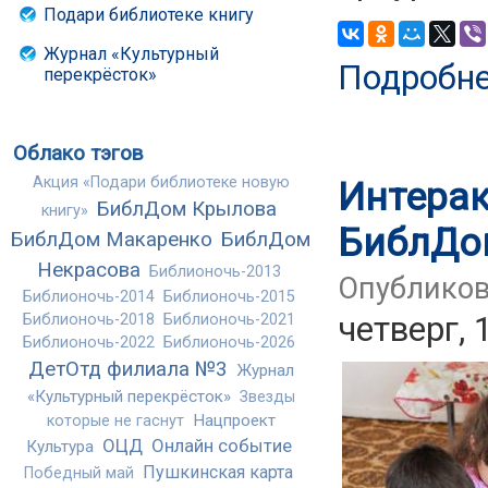
Подари библиотеке книгу
Журнал «Культурный
Подробн
перекрёсток»
Облако тэгов
Акция «Подари библиотеке новую
Интерак
БиблДом Крылова
книгу»
БиблДо
БиблДом Макаренко
БиблДом
Некрасова
Библионочь-2013
Опубликов
Библионочь-2014
Библионочь-2015
четверг, 
Библионочь-2018
Библионочь-2021
Библионочь-2022
Библионочь-2026
ДетОтд филиала №3
Журнал
«Культурный перекрёсток»
Звезды
Нацпроект
которые не гаснут
ОЦД
Онлайн событие
Культура
Пушкинская карта
Победный май