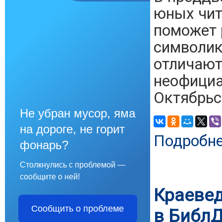
юных чит
поможет 
символик
отличают
неофициа
Октябрьс
Не убран мусор, яма
на дороге, не горит
Подробн
фонарь?
Столкнулись с проблемой —
сообщите о ней!
Краевед
Сообщить о проблеме
в Библ