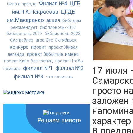
ЦГБ
Филиал №4
Сила в правде
им.Н.А.Некрасова
ЦГДБ
им.Макаренко
акция
библдом
рекомендует
библионочь-2016
библионочь-2017
библионочь-2023
игра Это Октябрьск
буктрейлер
конкурс
проект
проект Живая
проект Забытые имена
легенда
проект Кино без границ
проект Чтобы
17 июля 
филиал №1
филиал №2
помнили
филиал №3
что почитать
Самарской
просто н
заложен г
напомина
характер
Решаем вместе
В преддв