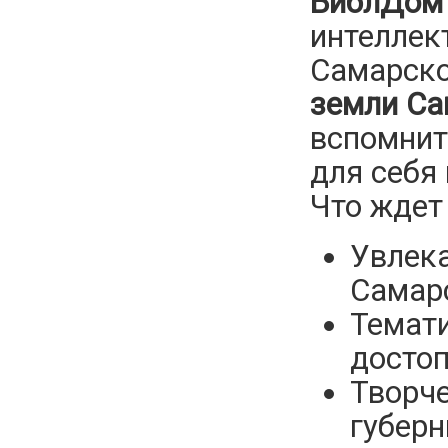
БиблДом
интеллек
Самарско
земли Са
вспомнит
для себя
Что ждет
Увлека
Самарс
Темати
досто
Творче
губерн