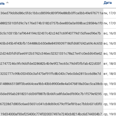
Дата
ель
136ed79dd6d86c5fdc1bbcd8599c839f99e88db0ffca0bb49e976711a
пн, 17/0
6880253103fd9c7a176e374b5182d757bdee830a0a938bac28584a1f0
пн, 17/0
1dc5c10315b1af9644194c52437c42c24d7c69f40779d15dfeed96e7b
вс, 16/0
965bd45b4f40bfb154488cb650e8e8459309718dfd687d42a69c4c653
вс, 16/0
52d24d3fdfdfae6912b3762c346ec52321331c78a27e41c0edd645e62
вс, 16/0
c27477246c9fc9ddfde028682b4b9e9f27ec65c79d4f3fbfab422d03f
вт, 18/0
a3232777c99b053450c3af475ef91ffc8b043c7e6c0de2815cc6d8e7d
вт, 18/0
41488665158ff3be664cea9bb40bb8900e8e4a0476818a30ac5ca38cb
ср, 19/0
45ded95ab2818231dd36ff887b5b66fca8fda0edf690c7b1f579e9295
ср, 19/0
167228d7d805c6ae35651c041cb8d69c679cff5ef81bac7bbb631d0f0
ср, 19/0
119d34000af93ef25400c774f020037497e7240cb8214bc6d744304b7
ср, 19/0