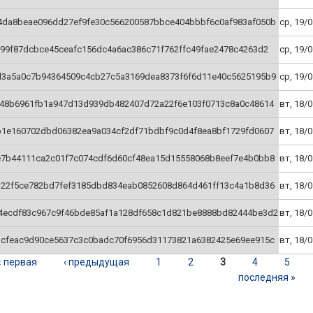
4da8beae096dd27ef9fe30c566200587bbce404bbbf6c0af983af050b
ср, 19/0
99f87dcbce45ceafc156dc4a6ac386c71f762ffc49fae2478c4263d2
ср, 19/0
d3a5a0c7b94364509c4cb27c5a3169dea8373f6f6d11e40c5625195b9
ср, 19/0
548b6961fb1a947d13d939db482407d72a22f6e103f0713c8a0c48614
вт, 18/0
b1e160702dbd06382ea9a034cf2df71bdbf9c0d4f8ea8bf1729fd0607
вт, 18/0
e7b44111ca2c01f7c074cdf6d60cf48ea15d15558068b8eef7e4b0bb8
вт, 18/0
b22f5ce782bd7fef3185dbd834eab0852608d864d461ff13c4a1b8d36
вт, 18/0
4ecdf83c967c9f46bde85af1a128df658c1d821be8888bd82444be3d2
вт, 18/0
1cfeac9d90ce5637c3c0badc70f6956d31173821a6382425e69ee915c
вт, 18/0
« первая
‹ предыдущая
1
2
3
4
5
ницы
последняя »