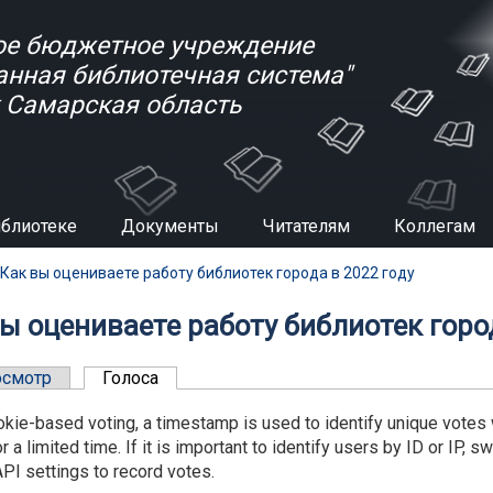
е бюджетное учреждение
анная библиотечная система"
к Самарская область
иблиотеке
Документы
Читателям
Коллегам
есь
Как вы оцениваете работу библиотек города в 2022 году
ы оцениваете работу библиотек город
ные вкладки
осмотр
Голоса
(активная вкладка)
kie-based voting, a timestamp is used to identify unique votes whi
r a limited time. If it is important to identify users by ID or IP,
PI settings to record votes.