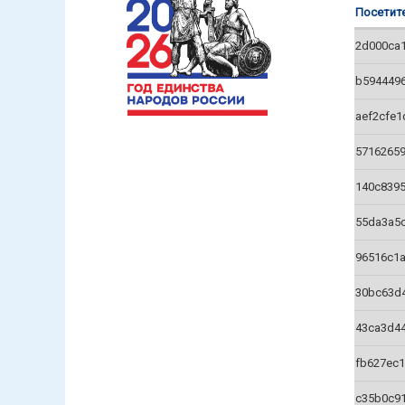
Посетит
2d000ca
b594449
aef2cfe
5716265
140c839
55da3a5
96516c1
30bc63d
43ca3d4
fb627ec
c35b0c9