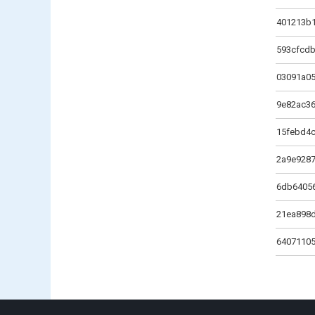
401213b
593cfcd
03091a0
9e82ac3
15febd4
2a9e928
6db6405
21ea898d
6407110
Стра