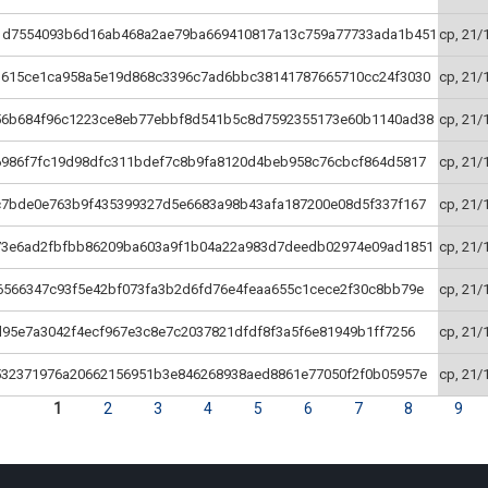
1d7554093b6d16ab468a2ae79ba669410817a13c759a77733ada1b451
ср, 21/
b615ce1ca958a5e19d868c3396c7ad6bbc38141787665710cc24f3030
ср, 21/
56b684f96c1223ce8eb77ebbf8d541b5c8d7592355173e60b1140ad38
ср, 21/
6986f7fc19d98dfc311bdef7c8b9fa8120d4beb958c76cbcf864d5817
ср, 21/
c7bde0e763b9f435399327d5e6683a98b43afa187200e08d5f337f167
ср, 21/
73e6ad2fbfbb86209ba603a9f1b04a22a983d7deedb02974e09ad1851
ср, 21/
6566347c93f5e42bf073fa3b2d6fd76e4feaa655c1cece2f30c8bb79e
ср, 21/
95e7a3042f4ecf967e3c8e7c2037821dfdf8f3a5f6e81949b1ff7256
ср, 21/
532371976a20662156951b3e846268938aed8861e77050f2f0b05957e
ср, 21/
1
2
3
4
5
6
7
8
9
ницы