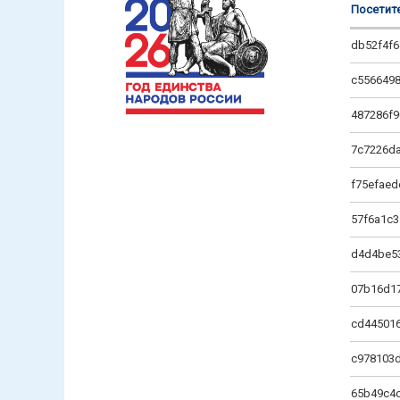
Посетит
db52f4f6
c556649
487286f
7c7226d
f75efaed
57f6a1c
d4d4be5
07b16d1
cd445016
c978103
65b49c4