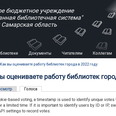
е бюджетное учреждение
анная библиотечная система"
к Самарская область
иблиотеке
Документы
Читателям
Коллегам
есь
Как вы оцениваете работу библиотек города в 2022 году
ы оцениваете работу библиотек город
ные вкладки
осмотр
Голоса
(активная вкладка)
kie-based voting, a timestamp is used to identify unique votes whi
r a limited time. If it is important to identify users by ID or IP,
PI settings to record votes.