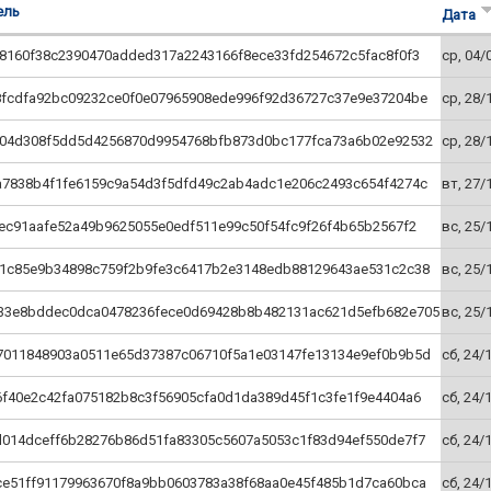
ель
Дата
8160f38c2390470added317a2243166f8ece33fd254672c5fac8f0f3
ср, 04/
8fcdfa92bc09232ce0f0e07965908ede996f92d36727c37e9e37204be
ср, 28/
904d308f5dd5d4256870d9954768bfb873d0bc177fca73a6b02e92532
ср, 28/
a7838b4f1fe6159c9a54d3f5dfd49c2ab4adc1e206c2493c654f4274c
вт, 27/
ec91aafe52a49b9625055e0edf511e99c50f54fc9f26f4b65b2567f2
вс, 25/
31c85e9b34898c759f2b9fe3c6417b2e3148edb88129643ae531c2c38
вс, 25/
33e8bddec0dca0478236fece0d69428b8b482131ac621d5efb682e705
вс, 25/
7011848903a0511e65d37387c06710f5a1e03147fe13134e9ef0b9b5d
сб, 24/
f40e2c42fa075182b8c3f56905cfa0d1da389d45f1c3fe1f9e4404a6
сб, 24/
d014dceff6b28276b86d51fa83305c5607a5053c1f83d94ef550de7f7
сб, 24/
ce51ff91179963670f8a9bb0603783a38f68aa0e45f485b1d7ca60bca
сб, 24/