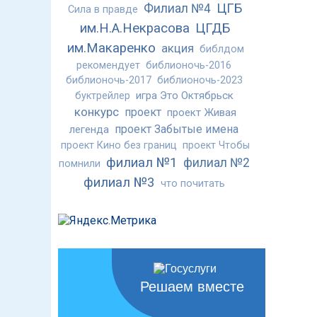
ЦГБ
Филиал №4
Сила в правде
им.Н.А.Некрасова
ЦГДБ
им.Макаренко
акция
библдом
рекомендует
библионочь-2016
библионочь-2017
библионочь-2023
игра Это Октябрьск
буктрейлер
конкурс
проект
проект Живая
проект Забытые имена
легенда
проект Кино без границ
проект Чтобы
филиал №1
филиал №2
помнили
филиал №3
что почитать
Решаем вместе