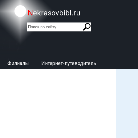
Nekrasovbibl.ru
поиск
Форма поиска
Филиалы
Интернет-путеводитель