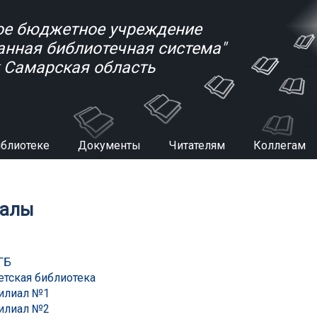
е бюджетное учреждение
анная библиотечная система"
к Самарская область
иблиотеке
Документы
Читателям
Коллегам
есь
алы
ГБ
етская библиотека
илиал №1
илиал №2