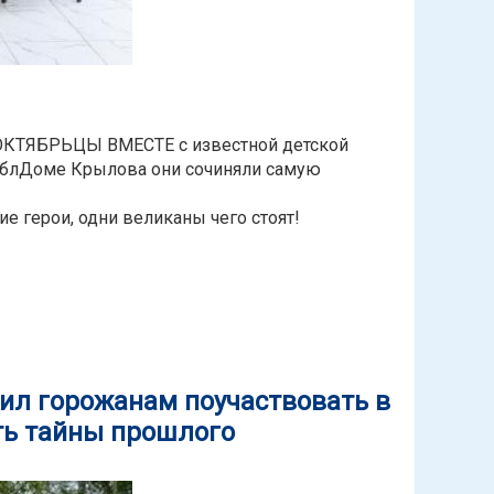
 ОКТЯБРЬЦЫ ВМЕСТЕ с известной детской
иблДоме Крылова они сочиняли самую
ие герои, одни великаны чего стоят!
Панфиловой состоялась в День города в БиблДоме Крылова
ил горожанам поучаствовать в
ать тайны прошлого