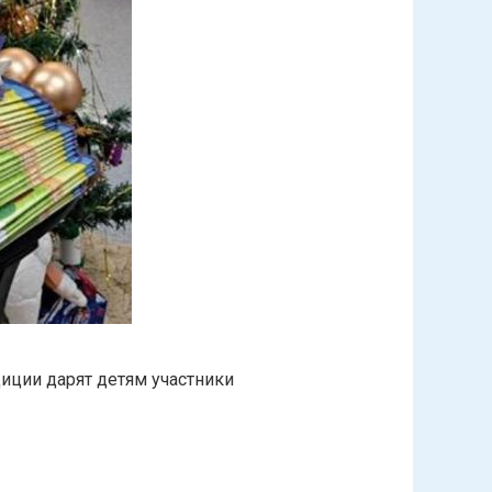
диции дарят детям участники
родская игра «Это Октябрьск» дарит только что