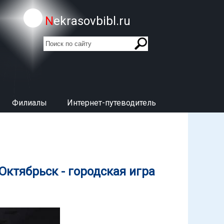
Nekrasovbibl.ru
поиск
Форма поиска
Филиалы
Интернет-путеводитель
ктябрьск - городская игра