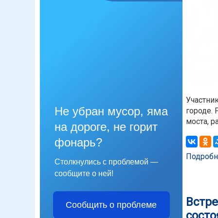
Участни
Не убран мусор, яма
городе.
моста, р
на дороге, не горит
фонарь?
Подробн
Столкнулись с проблемой —
сообщите о ней!
Встре
Сообщить о проблеме
состо