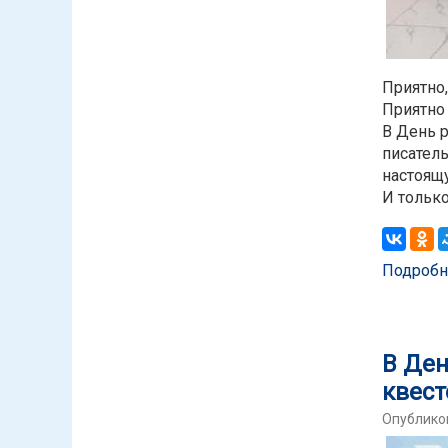
Приятно,
Приятно
В День 
писател
настоящ
И только
Подробн
В Ден
квест
Опубликов