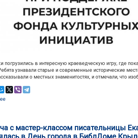
ки погрузились в интересную краеведческую игру, где пок
 Ребята узнавали старые и современные исторические мес
ассказывали о местных знаменитостях, и отмечали, что изо
ее
о В городском парке им. Горького БиблДом Некрасова 
тур «Это Октябрьск»
ча с мастер-классом писательницы Е
ялась в День города в БиблДоме Крыл