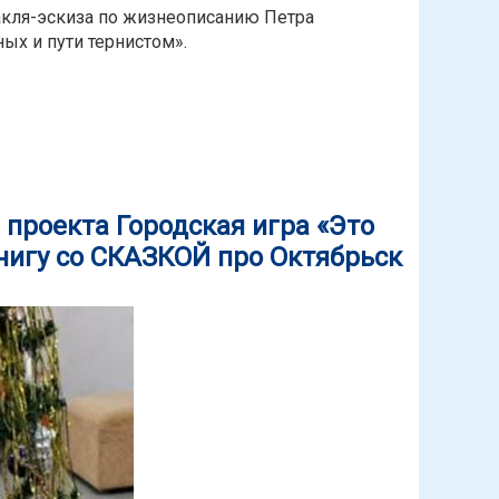
акля-эскиза по жизнеописанию Петра
ых и пути тернистом».
 - городская игра делится важным событием!
проекта Городская игра «Это
нигу со СКАЗКОЙ про Октябрьск