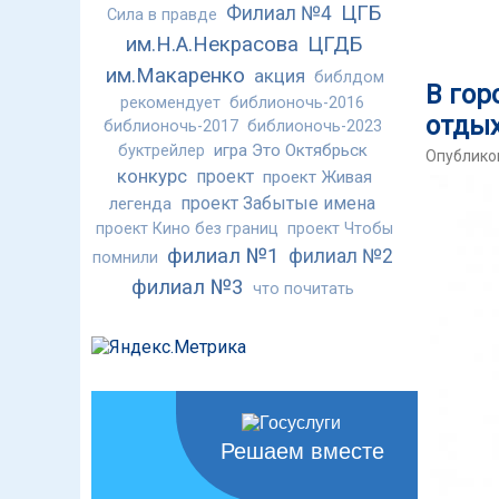
ЦГБ
Филиал №4
Сила в правде
им.Н.А.Некрасова
ЦГДБ
им.Макаренко
акция
библдом
В гор
рекомендует
библионочь-2016
отдых
библионочь-2017
библионочь-2023
игра Это Октябрьск
буктрейлер
Опубликов
конкурс
проект
проект Живая
проект Забытые имена
легенда
проект Кино без границ
проект Чтобы
филиал №1
филиал №2
помнили
филиал №3
что почитать
Решаем вместе