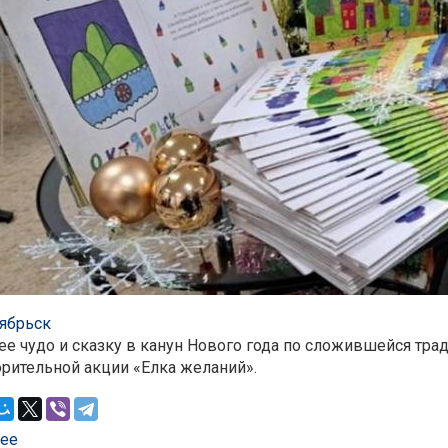
ябрьск
е чудо и сказку в канун Нового года по сложившейся тра
орительной акции «Елка желаний».
ее
о Вместе с подарком «Елки желаний» команда проекта Го