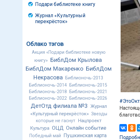
Подари библиотеке книгу
Журнал «Культурный
перекрёсток»
Облако тэгов
Акция «Подари библиотеке новую
БиблДом Крылова
книгу»
БиблДом Макаренко
БиблДом
Некрасова
Библионочь-2013
Библионочь-2014
Библионочь-2015
Библионочь-2018
Библионочь-2021
Библионочь-2022
Библионочь-2026
#ЭтоОкт
ДетОтд филиала №3
Журнал
Настояще
«Культурный перекрёсток»
Звезды
благотв
Нацпроект
которые не гаснут
ОЦД
Онлайн событие
Культура
Пушкинская карта
Победный май
Подробн