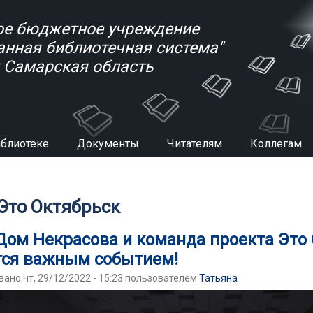
е бюджетное учреждение
анная библиотечная система"
к Самарская область
иблиотеке
Документы
Читателям
Коллегам
есь
 Это Октябрьск
ом Некрасова и команда проекта Это О
тся важным событием!
ано чт, 29/12/2022 - 15:23 пользователем
Татьяна