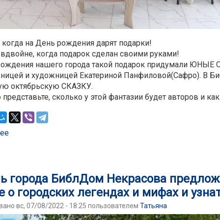
 когда на День рождения дарят подарки!
 вдвойне, когда подарок сделан своими руками!
рождения нашего города такой подарок придумали ЮНЫЕ
ьницей и художницей Екатериной Панфиловой(Сафро). В Б
ую октябрьскую СКАЗКУ.
 представьте, сколько у этой фантазии будет авторов и как
ее
о Встреча с мастер-классом писательницы Екатерины 
ь города БиблДом Некрасова предлож
е о городских легендах и мифах и узн
ано вс, 07/08/2022 - 18:25 пользователем
Татьяна