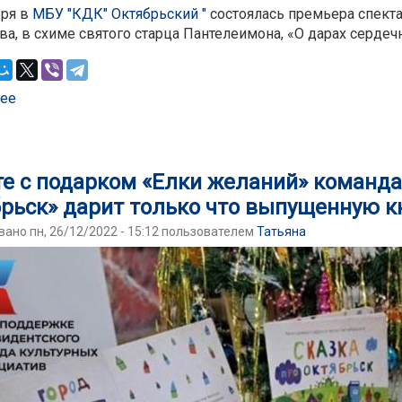
бря в
МБУ "КДК" Октябрьский "
состоялась премьера спект
а, в схиме святого старца Пантелеимона, «О дарах сердечн
ее
о БиблДом Некрасова и команда проекта Это Октябрьск
е с подарком «Елки желаний» команда 
рьск» дарит только что выпущенную к
ано пн, 26/12/2022 - 15:12 пользователем
Татьяна