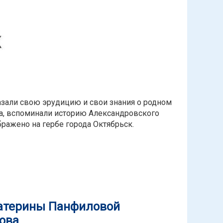
азали свою эрудицию и свои знания о родном
та, вспоминали историю Александровского
бражено на гербе города Октябрьск.
отправил отдыхающих детей и подростков в исторический
катерины Панфиловой
ова