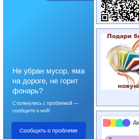
Не убран мусор, яма
на дороге, не горит
фонарь?
Столкнулись с проблемой —
сообщите о ней!
Сообщить о проблеме