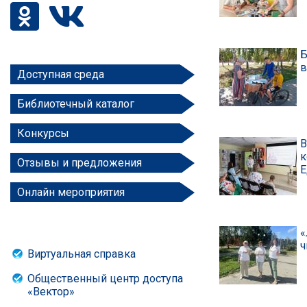
Б
в
Доступная среда
Библиотечный каталог
Конкурсы
В
к
Отзывы и предложения
Онлайн мероприятия
«
ч
Виртуальная справка
Общественный центр доступа
«Вектор»