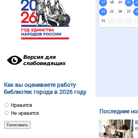
17
18
19
20
2
24
25
26
27
2
31
Как вы оцениваете работу
библиотек города в 2026 году
Нравится
Последние но
Не нравится
В
о