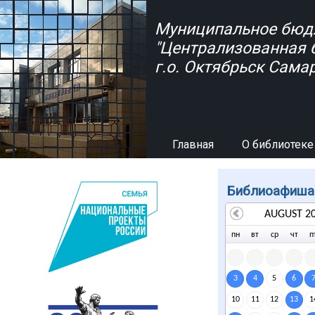
Перейти к основному содержанию
Муниципальное бюд
"Централизованная 
г.о. Октябрьск Сама
Главная
О библиотеке
Библиоафиша
AUGUST 2
пн
вт
ср
чт
п
3
4
5
6
10
11
12
13
1