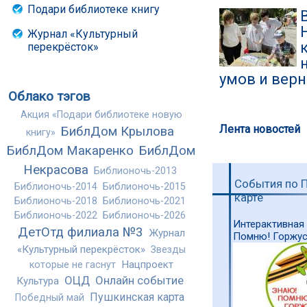
Подари библиотеке книгу
Журнал «Культурный
перекрёсток»
умов и вер
Облако тэгов
Акция «Подари библиотеке новую
Лента новостей
БиблДом Крылова
книгу»
БиблДом Макаренко
БиблДом
Некрасова
Библионочь-2013
События по 
Библионочь-2014
Библионочь-2015
карте
Библионочь-2018
Библионочь-2021
Библионочь-2022
Библионочь-2026
Интерактивная
ДетОтд филиала №3
Журнал
Помню! Горжус
«Культурный перекрёсток»
Звезды
Нацпроект
которые не гаснут
ОЦД
Онлайн событие
Культура
Пушкинская карта
Победный май