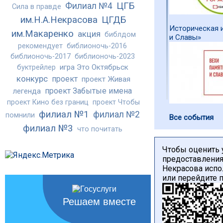
ЦГБ
Филиал №4
Сила в правде
им.Н.А.Некрасова
ЦГДБ
Историческая 
им.Макаренко
акция
библдом
и Славы»
рекомендует
библионочь-2016
библионочь-2017
библионочь-2023
игра Это Октябрьск
буктрейлер
конкурс
проект
проект Живая
проект Забытые имена
легенда
проект Кино без границ
проект Чтобы
филиал №1
филиал №2
помнили
Все события
филиал №3
что почитать
Чтобы оценить 
предоставления
Некрасова испо
или перейдите 
Решаем вместе