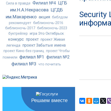
ЦГБ
Филиал №4
Сила в правде
им.Н.А.Некрасова
ЦГДБ
Security
им.Макаренко
акция
библдом
информац
рекомендует
библионочь-2016
библионочь-2017
библионочь-2023
игра Это Октябрьск
буктрейлер
конкурс
проект
проект Живая
проект Забытые имена
легенда
проект Кино без границ
проект Чтобы
филиал №1
филиал №2
помнили
филиал №3
что почитать
Решаем вместе