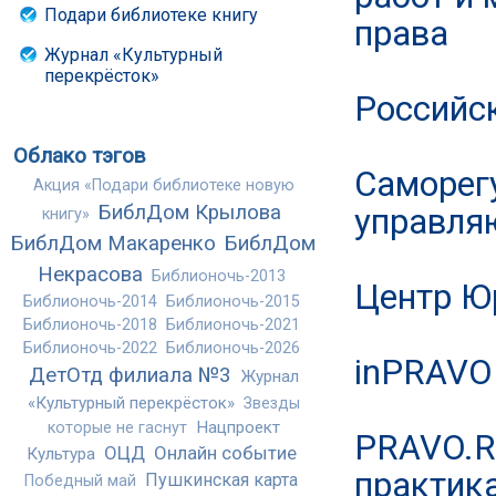
Подари библиотеке книгу
права
Журнал «Культурный
перекрёсток»
Российс
Облако тэгов
Саморег
Акция «Подари библиотеке новую
БиблДом Крылова
управля
книгу»
БиблДом Макаренко
БиблДом
Некрасова
Библионочь-2013
Центр 
Библионочь-2014
Библионочь-2015
Библионочь-2018
Библионочь-2021
Библионочь-2022
Библионочь-2026
inPRAVO
ДетОтд филиала №3
Журнал
«Культурный перекрёсток»
Звезды
Нацпроект
которые не гаснут
PRAVO.R
ОЦД
Онлайн событие
Культура
практика
Пушкинская карта
Победный май