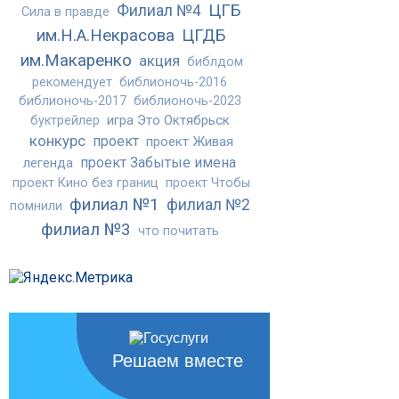
ЦГБ
Филиал №4
Сила в правде
им.Н.А.Некрасова
ЦГДБ
им.Макаренко
акция
библдом
рекомендует
библионочь-2016
библионочь-2017
библионочь-2023
игра Это Октябрьск
буктрейлер
конкурс
проект
проект Живая
проект Забытые имена
легенда
проект Кино без границ
проект Чтобы
филиал №1
филиал №2
помнили
филиал №3
что почитать
Решаем вместе