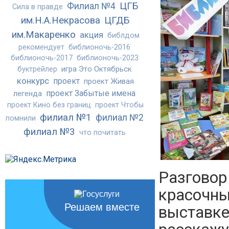
ЦГБ
Филиал №4
Сила в правде
им.Н.А.Некрасова
ЦГДБ
им.Макаренко
акция
библдом
рекомендует
библионочь-2016
библионочь-2017
библионочь-2023
игра Это Октябрьск
буктрейлер
конкурс
проект
проект Живая
проект Забытые имена
легенда
проект Кино без границ
проект Чтобы
филиал №1
филиал №2
помнили
филиал №3
что почитать
Разговор
красочны
Решаем вместе
выставке