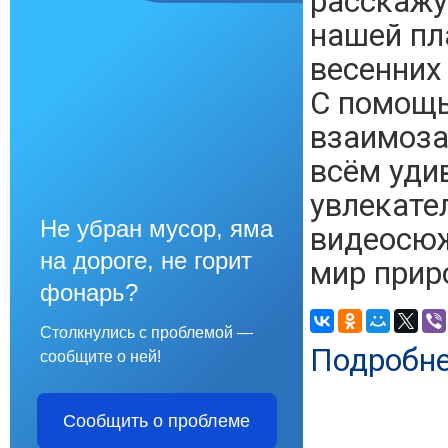
расскажу
нашей пла
весенних
C помощь
взаимоза
всём уди
увлекате
Не убран мусор, яма
видеосюж
на дороге, не горит
мир прир
фонарь?
Столкнулись с проблемой —
Подробн
сообщите о ней!
Сообщить о проблеме