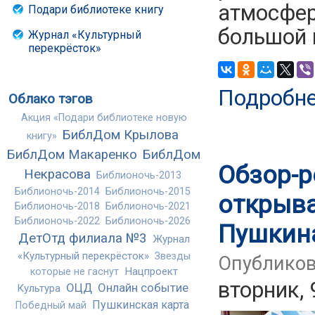
атмосфер
Подари библиотеке книгу
большой 
Журнал «Культурный
перекрёсток»
Подробн
Облако тэгов
Акция «Подари библиотеке новую
БиблДом Крылова
книгу»
БиблДом Макаренко
БиблДом
Обзор-р
Некрасова
Библионочь-2013
Библионочь-2014
Библионочь-2015
открыва
Библионочь-2018
Библионочь-2021
Библионочь-2022
Библионочь-2026
Пушкин
ДетОтд филиала №3
Журнал
«Культурный перекрёсток»
Звезды
Опубликова
Нацпроект
которые не гаснут
вторник, 
ОЦД
Онлайн событие
Культура
Пушкинская карта
Победный май