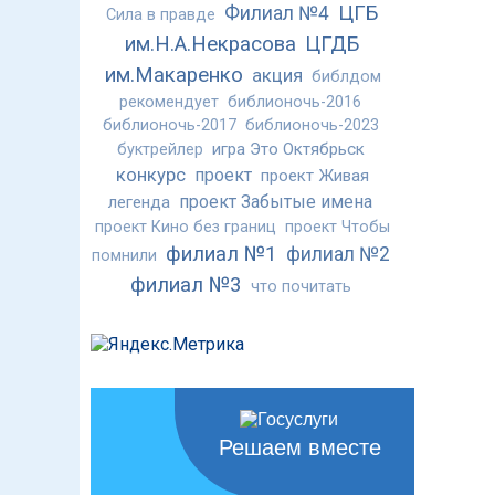
ЦГБ
Филиал №4
Сила в правде
им.Н.А.Некрасова
ЦГДБ
им.Макаренко
акция
библдом
рекомендует
библионочь-2016
библионочь-2017
библионочь-2023
игра Это Октябрьск
буктрейлер
конкурс
проект
проект Живая
проект Забытые имена
легенда
проект Кино без границ
проект Чтобы
филиал №1
филиал №2
помнили
филиал №3
что почитать
Решаем вместе