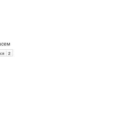
всем
ся
2