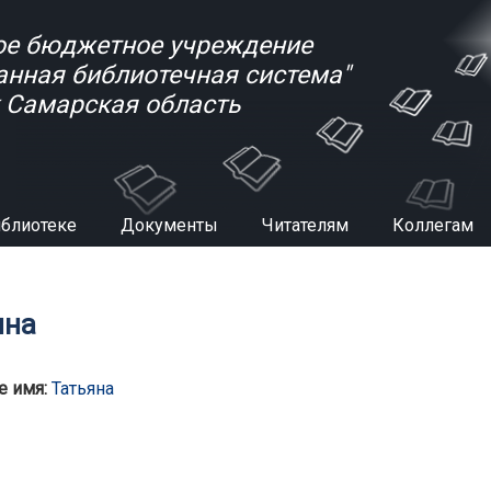
е бюджетное учреждение
анная библиотечная система"
к Самарская область
иблиотеке
Документы
Читателям
Коллегам
есь
яна
е имя:
Татьяна