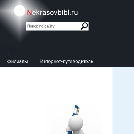
Nekrasovbibl.ru
поиск
Форма поиска
Филиалы
Интернет-путеводитель