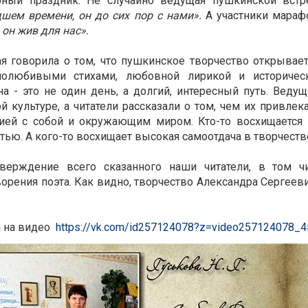
рный праздник. Не случайно ведущая пушкинской встр
шем времени, он до сих пор с нами».
А участники мараф
 он жив для нас».
я говорила о том, что пушкинское творчество открываетс
олюбивыми стихами, любовной лирикой и историческ
а - это не один день, а долгий, интересный путь. Ведущ
й культуре, а читатели рассказали о том, чем их привле
ией с собой и окружающим миром. Кто-то восхищается 
тью. А кого-то восхищает высокая самоотдача в творчеств
тверждение всего сказанного наши читатели, в том
ворения поэта. Как видно, творчество Александра Сергееви
 на видео
https://vk.com/id257124078?z=video257124078_