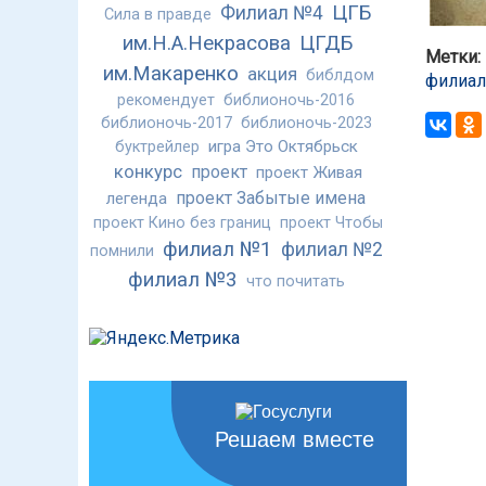
ЦГБ
Филиал №4
Сила в правде
им.Н.А.Некрасова
ЦГДБ
Метки:
им.Макаренко
акция
библдом
филиа
рекомендует
библионочь-2016
библионочь-2017
библионочь-2023
игра Это Октябрьск
буктрейлер
конкурс
проект
проект Живая
проект Забытые имена
легенда
проект Кино без границ
проект Чтобы
филиал №1
филиал №2
помнили
филиал №3
что почитать
Решаем вместе