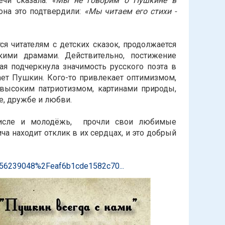
ечи сказала:
«Мы не говорим о Пушкине в
она это подтвердили:
«Мы читаем его стихи -
я читателям с детских сказок, продолжается
ими драмами. Действительно, постижение
ая подчеркнула значимость русского поэта в
кает Пушкин. Кого-то привлекает оптимизмом,
высоким патриотизмом, картинами природы,
е, дружбе и любви.
 числе и молодёжь, прочли свои любимые
ча находит отклик в их сердцах, и это добрый
456239048%2Feaf6b1cde1582c70...