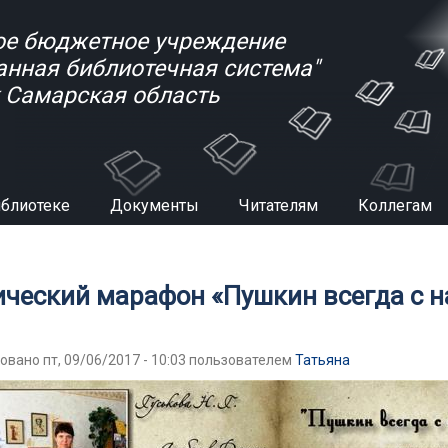
е бюджетное учреждение
анная библиотечная система"
к Самарская область
иблиотеке
Документы
Читателям
Коллегам
есь
ический марафон «Пушкин всегда с 
овано пт, 09/06/2017 - 10:03 пользователем
Татьяна