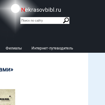
Nekrasovbibl.ru
поиск
Форма поиска
Филиалы
Интернет-путеводитель
нами»