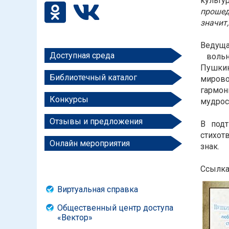
культу
прошед
значит,
Ведуща
Доступная среда
вольн
Пушкин
Библиотечный каталог
мирово
гармон
Конкурсы
мудрос
Отзывы и предложения
В под
стихот
Онлайн мероприятия
знак.
Ссылка
Виртуальная справка
Общественный центр доступа
«Вектор»