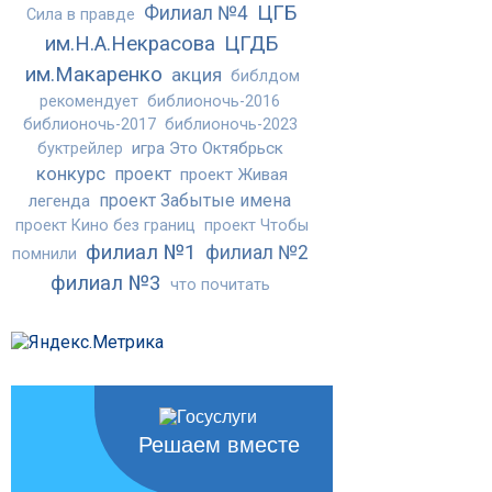
ЦГБ
Филиал №4
Сила в правде
им.Н.А.Некрасова
ЦГДБ
им.Макаренко
акция
библдом
рекомендует
библионочь-2016
библионочь-2017
библионочь-2023
игра Это Октябрьск
буктрейлер
конкурс
проект
проект Живая
проект Забытые имена
легенда
проект Кино без границ
проект Чтобы
филиал №1
филиал №2
помнили
филиал №3
что почитать
Решаем вместе