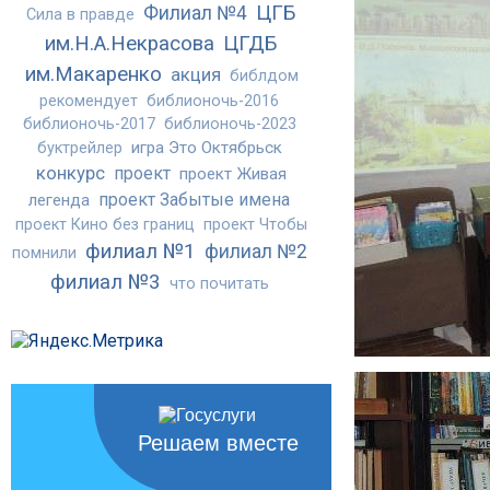
ЦГБ
Филиал №4
Сила в правде
им.Н.А.Некрасова
ЦГДБ
им.Макаренко
акция
библдом
рекомендует
библионочь-2016
библионочь-2017
библионочь-2023
игра Это Октябрьск
буктрейлер
конкурс
проект
проект Живая
проект Забытые имена
легенда
проект Кино без границ
проект Чтобы
филиал №1
филиал №2
помнили
филиал №3
что почитать
Решаем вместе