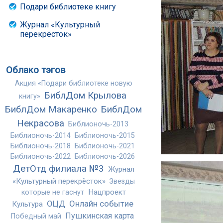
Подари библиотеке книгу
Журнал «Культурный
перекрёсток»
Облако тэгов
Акция «Подари библиотеке новую
БиблДом Крылова
книгу»
БиблДом Макаренко
БиблДом
Некрасова
Библионочь-2013
Библионочь-2014
Библионочь-2015
Библионочь-2018
Библионочь-2021
Библионочь-2022
Библионочь-2026
ДетОтд филиала №3
Журнал
«Культурный перекрёсток»
Звезды
Нацпроект
которые не гаснут
ОЦД
Онлайн событие
Культура
Пушкинская карта
Победный май