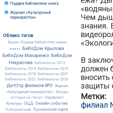
ежа? Ды
Подари библиотеке книгу
«водяны
Журнал «Культурный
Чем дыша
перекрёсток»
знания.
видеорол
Облако тэгов
«Экологи
Акция «Подари библиотеке новую
БиблДом Крылова
книгу»
БиблДом Макаренко
БиблДом
В заключ
Некрасова
Библионочь-2013
должен 
Библионочь-2014
Библионочь-2015
Библионочь-2018
Библионочь-2021
вносить 
Библионочь-2022
Библионочь-2026
защиты 
ДетОтд филиала №3
Журнал
«Культурный перекрёсток»
Звезды
Метки:
Нацпроект
которые не гаснут
филиал
ОЦД
Онлайн событие
Культура
Пушкинская карта
Победный май