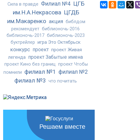
ЦГБ
Филиал №4
Сила в правде
им.Н.А.Некрасова
ЦГДБ
им.Макаренко
акция
библдом
рекомендует
библионочь-2016
библионочь-2017
библионочь-2023
игра Это Октябрьск
буктрейлер
конкурс
проект
проект Живая
проект Забытые имена
легенда
проект Кино без границ
проект Чтобы
филиал №1
филиал №2
помнили
филиал №3
что почитать
Решаем вместе