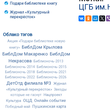
Подари библиотеке книгу
ЦГБ им.
Журнал «Культурный
перекрёсток»
Облако тэгов
Акция «Подари библиотеке новую
БиблДом Крылова
книгу»
БиблДом Макаренко
БиблДом
Некрасова
Библионочь-2013
Библионочь-2014
Библионочь-2015
Библионочь-2018
Библионочь-2021
Библионочь-2022
Библионочь-2026
ДетОтд филиала №3
Журнал
«Культурный перекрёсток»
Звезды
Нацпроект
которые не гаснут
ОЦД
Онлайн событие
Культура
Пушкинская карта
Победный май