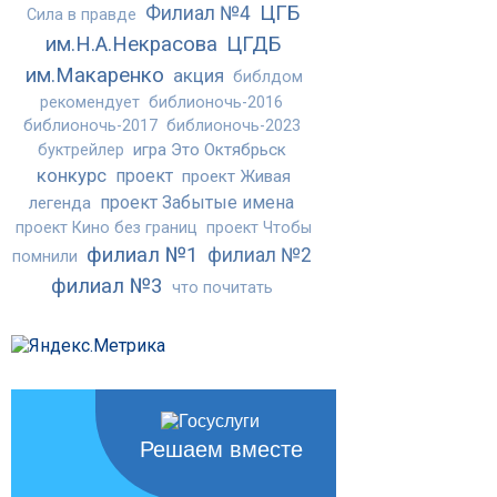
ЦГБ
Филиал №4
Сила в правде
им.Н.А.Некрасова
ЦГДБ
им.Макаренко
акция
библдом
рекомендует
библионочь-2016
библионочь-2017
библионочь-2023
игра Это Октябрьск
буктрейлер
конкурс
проект
проект Живая
проект Забытые имена
легенда
проект Кино без границ
проект Чтобы
филиал №1
филиал №2
помнили
филиал №3
что почитать
Решаем вместе