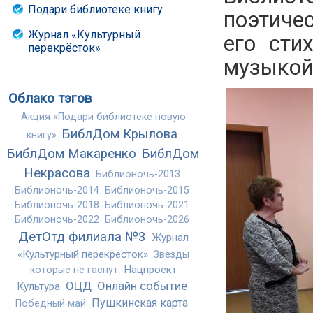
Подари библиотеке книгу
поэтиче
Журнал «Культурный
его сти
перекрёсток»
музыкой
Облако тэгов
Акция «Подари библиотеке новую
БиблДом Крылова
книгу»
БиблДом Макаренко
БиблДом
Некрасова
Библионочь-2013
Библионочь-2014
Библионочь-2015
Библионочь-2018
Библионочь-2021
Библионочь-2022
Библионочь-2026
ДетОтд филиала №3
Журнал
«Культурный перекрёсток»
Звезды
Нацпроект
которые не гаснут
ОЦД
Онлайн событие
Культура
Пушкинская карта
Победный май