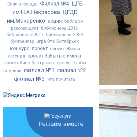
ЦГБ
Филиал №4
Сила в правде
им.Н.А.Некрасова
ЦГДБ
им.Макаренко
акция
библдом
рекомендует
библионочь-2016
библионочь-2017
библионочь-2023
игра Это Октябрьск
буктрейлер
конкурс
проект
проект Живая
проект Забытые имена
легенда
проект Кино без границ
проект Чтобы
филиал №1
филиал №2
помнили
филиал №3
что почитать
Решаем вместе