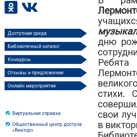
В ра
Лермонт
учащих
музыкал
Доступная среда
дню рож
Библиотечный каталог
сотрудн
Конкурсы
Ребята 
Лермонт
Отзывы и предложения
великог
Онлайн мероприятия
стихи. 
совершил
свои луч
Виртуальная справка
в виктор
Общественный центр доступа
«Вектор»
Библиот