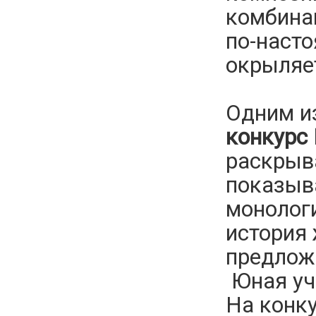
комбинац
по-насто
окрыляет
Одним и
конкурс 
раскрыв
показыва
монолог
история 
предложи
Юная уч
На конку