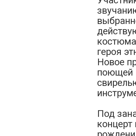
Участни
звучани
выбранно
действу
костюма
героя эт
Новое п
поющей ч
свирелью
инструме
Под зана
концерт 
рождения