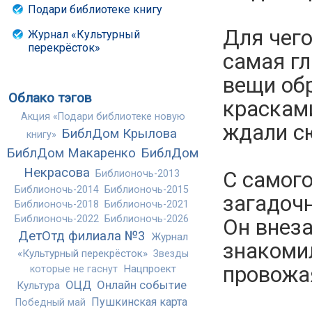
Подари библиотеке книгу
Для чего
Журнал «Культурный
перекрёсток»
самая г
вещи об
Облако тэгов
красками
Акция «Подари библиотеке новую
ждали с
БиблДом Крылова
книгу»
БиблДом Макаренко
БиблДом
Некрасова
С самог
Библионочь-2013
Библионочь-2014
Библионочь-2015
загадоч
Библионочь-2018
Библионочь-2021
Библионочь-2022
Библионочь-2026
Он внеза
ДетОтд филиала №3
Журнал
знакомил
«Культурный перекрёсток»
Звезды
провожа
Нацпроект
которые не гаснут
ОЦД
Онлайн событие
Культура
Пушкинская карта
Победный май