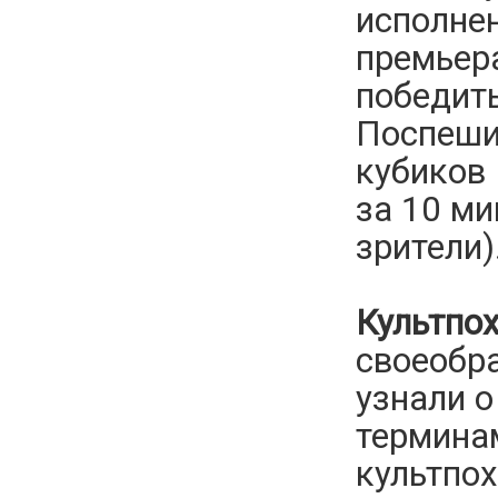
исполне
премьера
победит
Поспешин
кубиков 
за 10 ми
зрители)
Культпох
своеобра
узнали о
термина
культпох