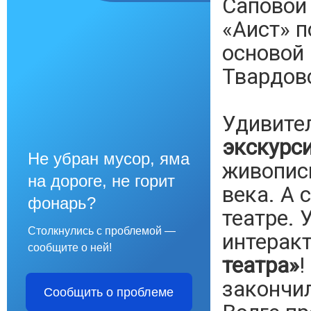
Саповой 
«Аист» п
основой 
Твардов
Удивите
экскурс
Не убран мусор, яма
живописи
на дороге, не горит
века. А 
фонарь?
театре.
Столкнулись с проблемой —
интерак
сообщите о ней!
театра»
!
закончил
Сообщить о проблеме