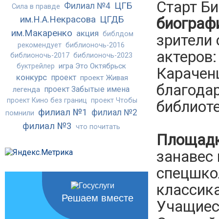
Старт Б
ЦГБ
Филиал №4
Сила в правде
им.Н.А.Некрасова
ЦГДБ
биограф
им.Макаренко
акция
библдом
зрители 
рекомендует
библионочь-2016
актеров
библионочь-2017
библионочь-2023
игра Это Октябрьск
буктрейлер
Караченц
конкурс
проект
проект Живая
благодар
проект Забытые имена
легенда
проект Кино без границ
проект Чтобы
библиоте
филиал №1
филиал №2
помнили
филиал №3
что почитать
Площадк
занавес 
спецшко
классика
Решаем вместе
Учащиес