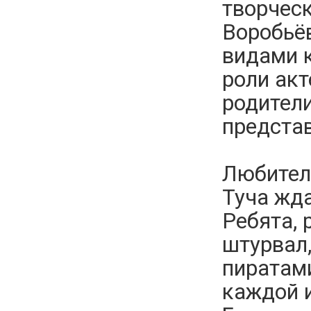
творчес
Воробьёв
видами к
роли акт
родители
представ
Любителе
Туча жд
Ребята, 
штурвал,
пиратами
каждой и