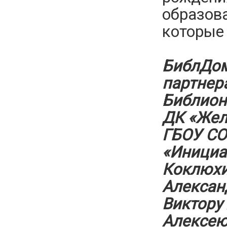
образова
которые 
БиблДом
партнер
Библион
ДК «Жел
ГБОУ СО
«Инициа
Коклюхи
Александ
Виктору
Алексею