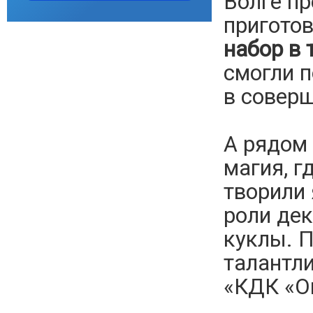
Волге пр
пригото
набор в 
смогли п
в совер
А рядом
магия, г
творили 
роли дек
куклы. П
талантл
«КДК «Ок