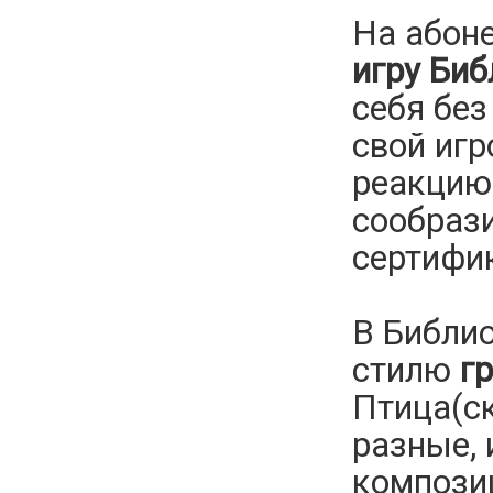
На абон
игру Биб
себя без
свой игр
реакцию
сообраз
сертифи
В Библи
стилю
г
Птица(ск
разные, 
компози