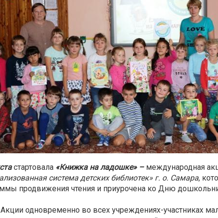
ста
стартовала
«Книжка на ладошке» –
международная ак
ализованная система детских библиотек» г. о. Самара
, ко
ммы продвижения чтения и приурочена ко Дню дошкольни
 Акции одновременно во всех учреждениях-участниках ма