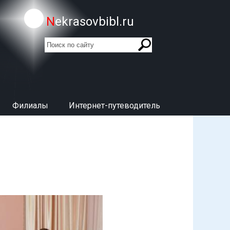
Nekrasovbibl.ru
поиск
Форма поиска
Филиалы
Интернет-путеводитель