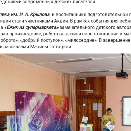
едениями современных детских писателей.
тека им. И. А. Крылова
и воспитанники подготовительной 
диции стали участниками Акции. В рамках события для реб
за
«Ежик из супермаркета»
замечательного детского автора
шав произведение, ребята выразили своё отношение к мал
доброта», «добрый поступок», «милосердие». В завершение
и рассказами Марины Потоцкой.