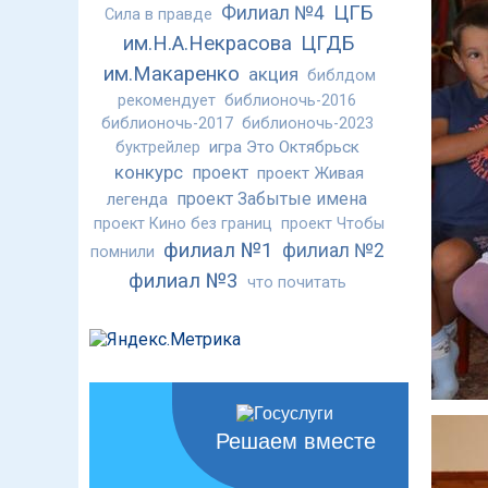
ЦГБ
Филиал №4
Сила в правде
им.Н.А.Некрасова
ЦГДБ
им.Макаренко
акция
библдом
рекомендует
библионочь-2016
библионочь-2017
библионочь-2023
игра Это Октябрьск
буктрейлер
конкурс
проект
проект Живая
проект Забытые имена
легенда
проект Кино без границ
проект Чтобы
филиал №1
филиал №2
помнили
филиал №3
что почитать
Решаем вместе