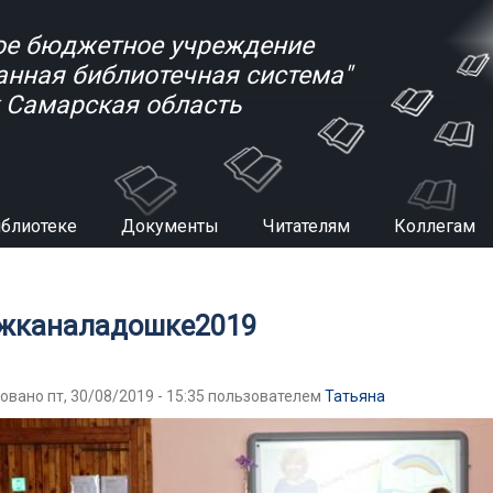
е бюджетное учреждение
анная библиотечная система"
к Самарская область
иблиотеке
Документы
Читателям
Коллегам
есь
жканаладошке2019
овано пт, 30/08/2019 - 15:35 пользователем
Татьяна