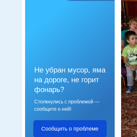
Не убран мусор, яма
на дороге, не горит
фонарь?
Столкнулись с проблемой —
сообщите о ней!
Сообщить о проблеме