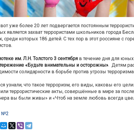
 вот уже более 20 лет подвергается постоянным террорист
ых является захват террористами школьников города Бесл
к, среди которых 186 детей. С тех пор в этот россияне с 
истов.
отеке им. Л.Н. Толстого 3 сентября
в течение дня для юных
тережение «Будьте внимательны и осторожны»
. Детям ра
димости солидарности в борьбе против угрозы терроризма
ся узнали, что такое терроризм, его виды, каковы его цел
или террористические акты, совершённые в мире за после
чера вы были живы» и «Чтоб на земле любовь всегда цвел
л №2