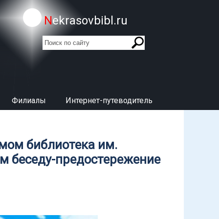
Nekrasovbibl.ru
поиск
Форма поиска
Филиалы
Интернет-путеводитель
змом библиотека им.
ям беседу-предостережение