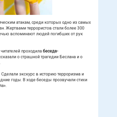
ическим атакам, среди которых одно из самых
ан. Жертвами террористов стали более 300
горечью вспоминают людей погибших от рук
 читателей проходила
беседа-
ссказали о страшной трагедии Беслана и о
.
и. Сделали экскурс в историю терроризма и
дние годы. В ходе беседы прозвучали стихи
а».