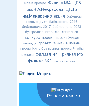
ЦГБ
Филиал №4
Сила в правде
им.Н.А.Некрасова
ЦГДБ
им.Макаренко
акция
библдом
рекомендует
библионочь-2016
библионочь-2017
библионочь-2023
игра Это Октябрьск
буктрейлер
конкурс
проект
проект Живая
проект Забытые имена
легенда
проект Кино без границ
проект Чтобы
филиал №1
филиал №2
помнили
филиал №3
что почитать
Решаем вместе