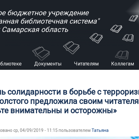
е бюджетное учреждение
анная библиотечная система"
к Самарская область
иблиотеке
Документы
Читателям
Коллегам
есь
нь солидарности в борьбе с террори
Толстого предложила своим читател
ьте внимательны и осторожны»
овано ср, 04/09/2019 - 11:15 пользователем
Татьяна