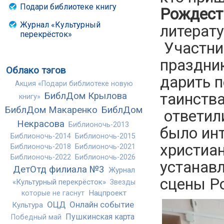
Подари библиотеке книгу
Рождест
Журнал «Культурный
литерат
перекрёсток»
Участни
праздник
Облако тэгов
дарить 
Акция «Подари библиотеке новую
таинств
БиблДом Крылова
книгу»
БиблДом Макаренко
БиблДом
ответил
Некрасова
Библионочь-2013
было инт
Библионочь-2014
Библионочь-2015
христиа
Библионочь-2018
Библионочь-2021
Библионочь-2022
Библионочь-2026
устанавл
ДетОтд филиала №3
Журнал
сцены Р
«Культурный перекрёсток»
Звезды
Нацпроект
которые не гаснут
ОЦД
Онлайн событие
Культура
Пушкинская карта
Победный май