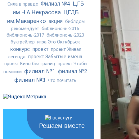
ЦГБ
Филиал №4
Сила в правде
им.Н.А.Некрасова
ЦГДБ
им.Макаренко
акция
библдом
рекомендует
библионочь-2016
библионочь-2017
библионочь-2023
игра Это Октябрьск
буктрейлер
конкурс
проект
проект Живая
проект Забытые имена
легенда
проект Кино без границ
проект Чтобы
филиал №1
филиал №2
помнили
филиал №3
что почитать
Решаем вместе