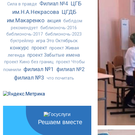
ЦГБ
Филиал №4
Сила в правде
им.Н.А.Некрасова
ЦГДБ
им.Макаренко
акция
библдом
рекомендует
библионочь-2016
библионочь-2017
библионочь-2023
игра Это Октябрьск
буктрейлер
конкурс
проект
проект Живая
проект Забытые имена
легенда
проект Кино без границ
проект Чтобы
филиал №1
филиал №2
помнили
филиал №3
что почитать
Решаем вместе