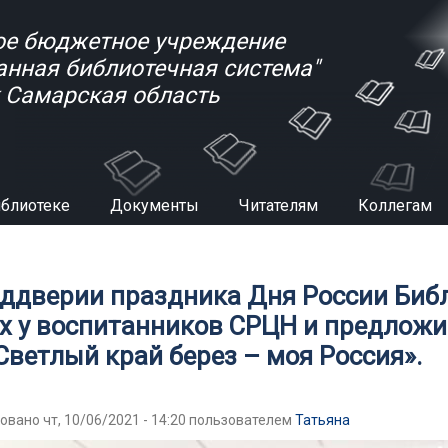
е бюджетное учреждение
анная библиотечная система"
к Самарская область
иблиотеке
Документы
Читателям
Коллегам
есь
еддверии праздника Дня России Биб
ях у воспитанников СРЦН и предлож
Светлый край берез – моя Россия».
овано чт, 10/06/2021 - 14:20 пользователем
Татьяна