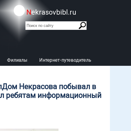
Nekrasovbibl.ru
поиск
Форма поиска
Филиалы
Интернет-путеводитель
лДом Некрасова побывал в
ил ребятам информационный