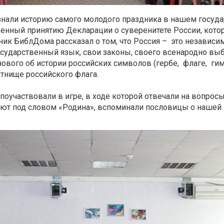
знали историю самого молодого праздника в нашем государ
енный принятию Декларации о суверенитете России, котор
ник БиблДома рассказал о том, что Россия – это независ
осударственный язык, свои законы, своего всенародно вы
нового об истории российских символов (гербе, флаге, гим
отнище российского флага.
поучаствовали в игре, в ходе которой отвечали на вопросы
ют под словом «Родина», вспоминали пословицы о нашей
.