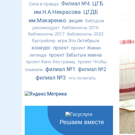
ЦГБ
Филиал №4
Сила в правде
им.Н.А.Некрасова
ЦГДБ
им.Макаренко
акция
библдом
рекомендует
библионочь-2016
библионочь-2017
библионочь-2023
игра Это Октябрьск
буктрейлер
конкурс
проект
проект Живая
проект Забытые имена
легенда
проект Кино без границ
проект Чтобы
филиал №1
филиал №2
помнили
филиал №3
что почитать
Решаем вместе