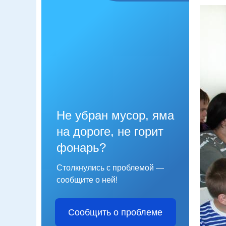
Не убран мусор, яма
на дороге, не горит
фонарь?
Столкнулись с проблемой —
сообщите о ней!
Сообщить о проблеме