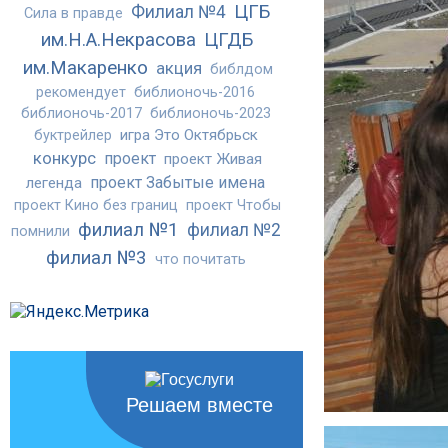
ЦГБ
Филиал №4
Сила в правде
им.Н.А.Некрасова
ЦГДБ
им.Макаренко
акция
библдом
рекомендует
библионочь-2016
библионочь-2017
библионочь-2023
игра Это Октябрьск
буктрейлер
конкурс
проект
проект Живая
проект Забытые имена
легенда
проект Кино без границ
проект Чтобы
филиал №1
филиал №2
помнили
филиал №3
что почитать
Решаем вместе