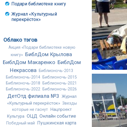
Подари библиотеке книгу
Журнал «Культурный
перекрёсток»
Облако тэгов
Акция «Подари библиотеке новую
БиблДом Крылова
книгу»
БиблДом Макаренко
БиблДом
Некрасова
Библионочь-2013
Библионочь-2014
Библионочь-2015
Библионочь-2018
Библионочь-2021
Библионочь-2022
Библионочь-2026
ДетОтд филиала №3
Журнал
«Культурный перекрёсток»
Звезды
Нацпроект
которые не гаснут
ОЦД
Онлайн событие
Культура
Пушкинская карта
Победный май