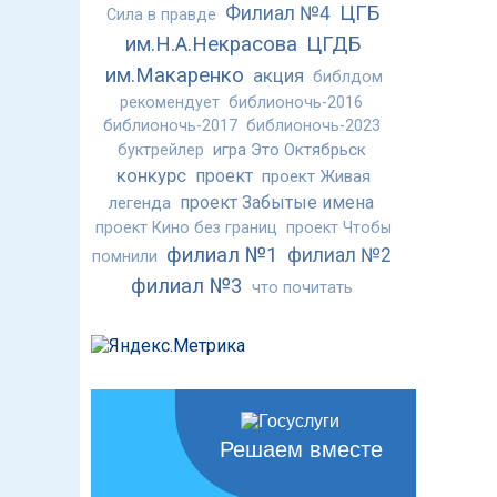
ЦГБ
Филиал №4
Сила в правде
им.Н.А.Некрасова
ЦГДБ
им.Макаренко
акция
библдом
рекомендует
библионочь-2016
библионочь-2017
библионочь-2023
игра Это Октябрьск
буктрейлер
конкурс
проект
проект Живая
проект Забытые имена
легенда
проект Кино без границ
проект Чтобы
филиал №1
филиал №2
помнили
филиал №3
что почитать
Решаем вместе