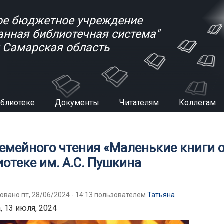
е бюджетное учреждение
анная библиотечная система"
к Самарская область
иблиотеке
Документы
Читателям
Коллегам
есь
семейного чтения «Маленькие книги 
отеке им. А.С. Пушкина
овано пт, 28/06/2024 - 14:13 пользователем
Татьяна
, 13 июля, 2024