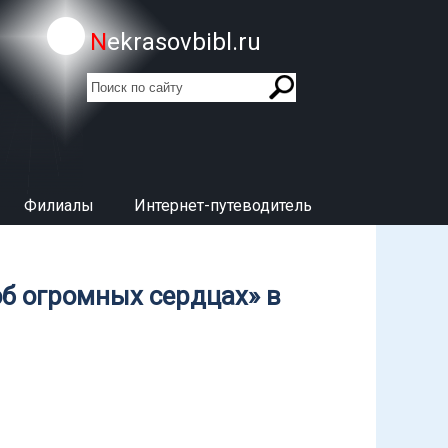
Nekrasovbibl.ru
поиск
Форма поиска
Филиалы
Интернет-путеводитель
об огромных сердцах» в