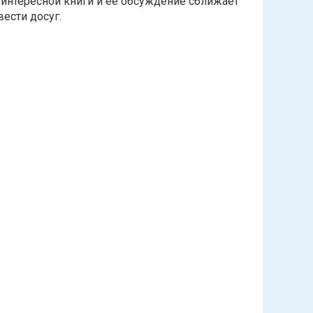
 интересной книги и ее обсуждение сближает
ести досуг.