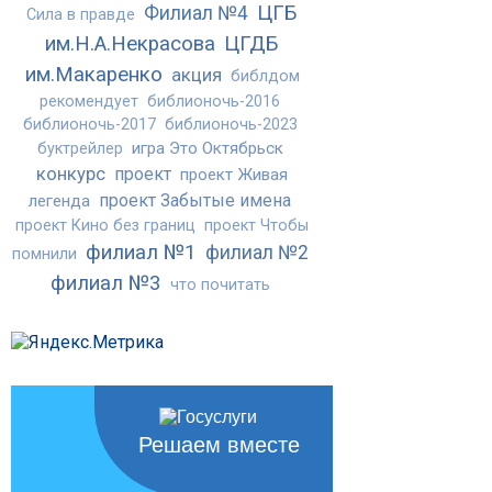
ЦГБ
Филиал №4
Сила в правде
им.Н.А.Некрасова
ЦГДБ
им.Макаренко
акция
библдом
рекомендует
библионочь-2016
библионочь-2017
библионочь-2023
игра Это Октябрьск
буктрейлер
конкурс
проект
проект Живая
проект Забытые имена
легенда
проект Кино без границ
проект Чтобы
филиал №1
филиал №2
помнили
филиал №3
что почитать
Решаем вместе