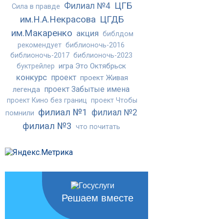
ЦГБ
Филиал №4
Сила в правде
им.Н.А.Некрасова
ЦГДБ
им.Макаренко
акция
библдом
рекомендует
библионочь-2016
библионочь-2017
библионочь-2023
игра Это Октябрьск
буктрейлер
конкурс
проект
проект Живая
проект Забытые имена
легенда
проект Кино без границ
проект Чтобы
филиал №1
филиал №2
помнили
филиал №3
что почитать
Решаем вместе