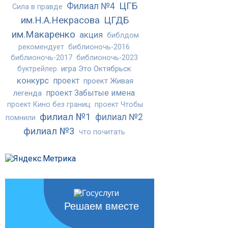
ЦГБ
Филиал №4
Сила в правде
им.Н.А.Некрасова
ЦГДБ
им.Макаренко
акция
библдом
рекомендует
библионочь-2016
библионочь-2017
библионочь-2023
игра Это Октябрьск
буктрейлер
конкурс
проект
проект Живая
проект Забытые имена
легенда
проект Кино без границ
проект Чтобы
филиал №1
филиал №2
помнили
филиал №3
что почитать
Решаем вместе