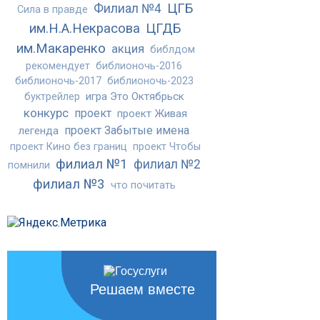
ЦГБ
Филиал №4
Сила в правде
им.Н.А.Некрасова
ЦГДБ
им.Макаренко
акция
библдом
рекомендует
библионочь-2016
библионочь-2017
библионочь-2023
игра Это Октябрьск
буктрейлер
конкурс
проект
проект Живая
проект Забытые имена
легенда
проект Кино без границ
проект Чтобы
филиал №1
филиал №2
помнили
филиал №3
что почитать
Решаем вместе