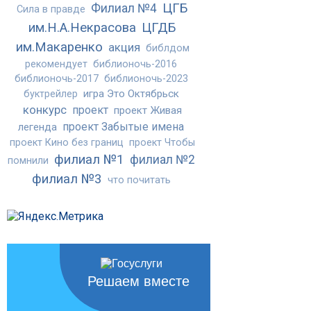
ЦГБ
Филиал №4
Сила в правде
им.Н.А.Некрасова
ЦГДБ
им.Макаренко
акция
библдом
рекомендует
библионочь-2016
библионочь-2017
библионочь-2023
игра Это Октябрьск
буктрейлер
конкурс
проект
проект Живая
проект Забытые имена
легенда
проект Кино без границ
проект Чтобы
филиал №1
филиал №2
помнили
филиал №3
что почитать
Решаем вместе