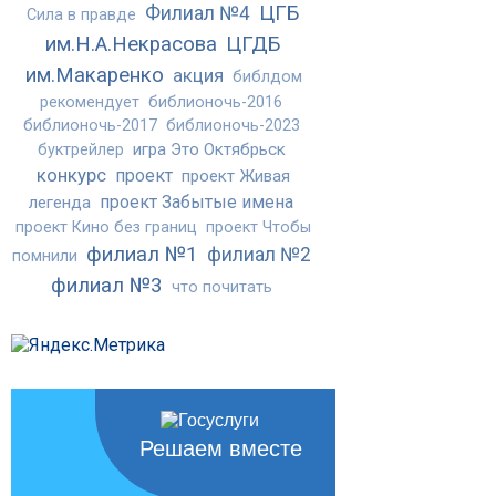
ЦГБ
Филиал №4
Сила в правде
им.Н.А.Некрасова
ЦГДБ
им.Макаренко
акция
библдом
рекомендует
библионочь-2016
библионочь-2017
библионочь-2023
игра Это Октябрьск
буктрейлер
конкурс
проект
проект Живая
проект Забытые имена
легенда
проект Кино без границ
проект Чтобы
филиал №1
филиал №2
помнили
филиал №3
что почитать
Решаем вместе