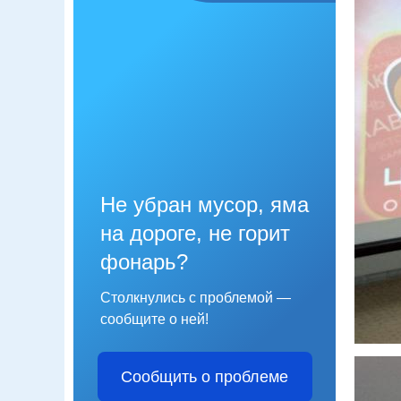
Не убран мусор, яма
на дороге, не горит
фонарь?
Столкнулись с проблемой —
сообщите о ней!
Сообщить о проблеме