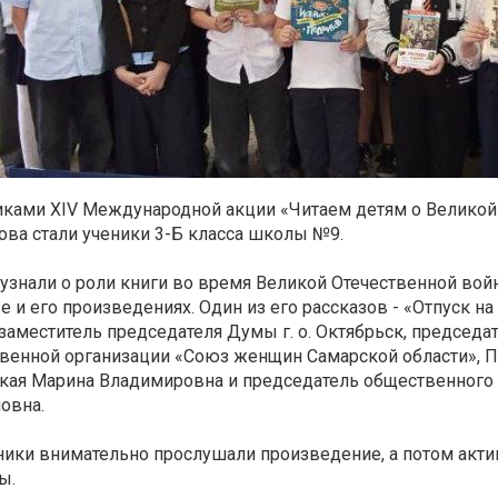
иками XIV Международной акции «Читаем детям о Великой
ова стали ученики 3-Б класса школы №9.
 узнали о роли книги во время Великой Отечественной вой
е и его произведениях. Один из его рассказов - «Отпуск н
- заместитель председателя Думы г. о. Октябрьск, председ
венной организации «Союз женщин Самарской области», П
кая Марина Владимировна и председатель общественного
овна.
ики внимательно прослушали произведение, а потом актив
ы.