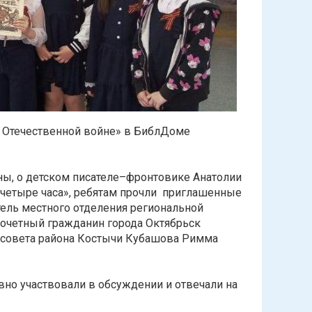
 Отечественной войне» в БиблДоме
ны, о детском писателе–фронтовике Анатолии
а четыре часа», ребятам прочли приглашенные
атель местного отделения региональной
очетный гражданин города Октябрьск
 совета района Костычи Кубашова Римма
но участвовали в обсуждении и отвечали на