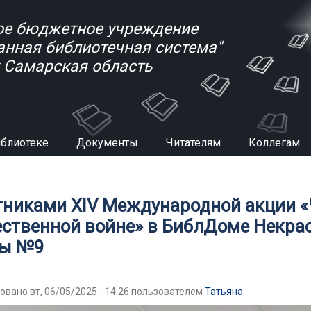
е бюджетное учреждение
анная библиотечная система"
к Самарская область
иблиотеке
Документы
Читателям
Коллегам
есь
тниками XIV Международной акции «
ественной войне» в БиблДоме Некрас
ы №9
овано вт, 06/05/2025 - 14:26 пользователем
Татьяна