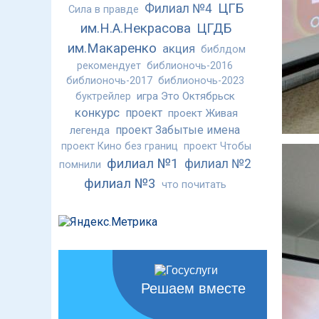
ЦГБ
Филиал №4
Сила в правде
им.Н.А.Некрасова
ЦГДБ
им.Макаренко
акция
библдом
рекомендует
библионочь-2016
библионочь-2017
библионочь-2023
игра Это Октябрьск
буктрейлер
конкурс
проект
проект Живая
проект Забытые имена
легенда
проект Кино без границ
проект Чтобы
филиал №1
филиал №2
помнили
филиал №3
что почитать
Решаем вместе