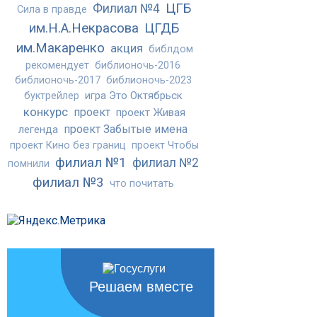
ЦГБ
Филиал №4
Сила в правде
им.Н.А.Некрасова
ЦГДБ
им.Макаренко
акция
библдом
рекомендует
библионочь-2016
библионочь-2017
библионочь-2023
игра Это Октябрьск
буктрейлер
конкурс
проект
проект Живая
проект Забытые имена
легенда
проект Кино без границ
проект Чтобы
филиал №1
филиал №2
помнили
филиал №3
что почитать
Решаем вместе