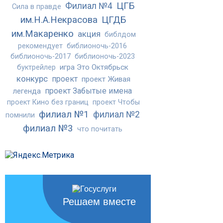
ЦГБ
Филиал №4
Сила в правде
им.Н.А.Некрасова
ЦГДБ
им.Макаренко
акция
библдом
рекомендует
библионочь-2016
библионочь-2017
библионочь-2023
игра Это Октябрьск
буктрейлер
конкурс
проект
проект Живая
проект Забытые имена
легенда
проект Кино без границ
проект Чтобы
филиал №1
филиал №2
помнили
филиал №3
что почитать
Решаем вместе