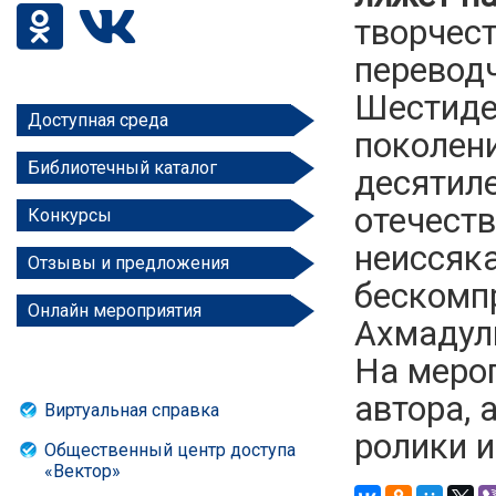
творчест
перевод
Шестиде
Доступная среда
поколени
Библиотечный каталог
десятил
отечеств
Конкурсы
неиссяка
Отзывы и предложения
бескомп
Онлайн мероприятия
Ахмадул
На меро
автора, 
Виртуальная справка
ролики и
Общественный центр доступа
«Вектор»