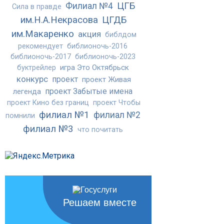
ЦГБ
Филиал №4
Сила в правде
им.Н.А.Некрасова
ЦГДБ
им.Макаренко
акция
библдом
рекомендует
библионочь-2016
библионочь-2017
библионочь-2023
игра Это Октябрьск
буктрейлер
конкурс
проект
проект Живая
проект Забытые имена
легенда
проект Кино без границ
проект Чтобы
филиал №1
филиал №2
помнили
филиал №3
что почитать
Решаем вместе