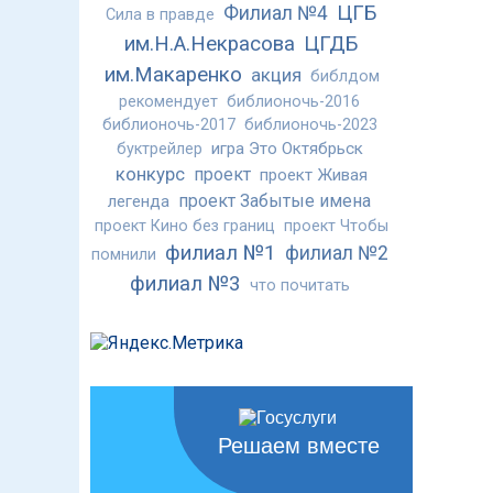
ЦГБ
Филиал №4
Сила в правде
им.Н.А.Некрасова
ЦГДБ
им.Макаренко
акция
библдом
рекомендует
библионочь-2016
библионочь-2017
библионочь-2023
игра Это Октябрьск
буктрейлер
конкурс
проект
проект Живая
проект Забытые имена
легенда
проект Кино без границ
проект Чтобы
филиал №1
филиал №2
помнили
филиал №3
что почитать
Решаем вместе