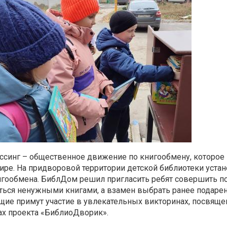
ссинг – общественное движение по книгообмену, которое 
ире. На придворовой территории детской библиотеки уст
игообмена. БиблДом решил пригласить ребят совершить по
ться ненужными книгами, а взамен выбрать ранее подарен
ие примут участие в увлекательных викторинах, посвяще
ах проекта «БиблиоДворик».