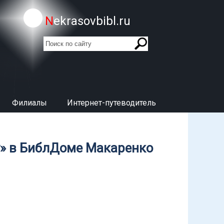
Nekrasovbibl.ru
поиск
Форма поиска
Филиалы
Интернет-путеводитель
у» в БиблДоме Макаренко