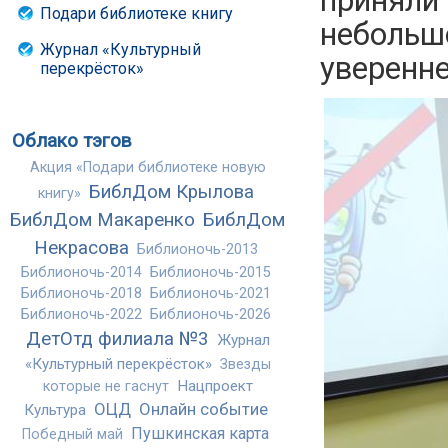
приняли 
Подари библиотеке книгу
небольш
Журнал «Культурный
уверенне
перекрёсток»
Облако тэгов
Акция «Подари библиотеке новую
БиблДом Крылова
книгу»
БиблДом Макаренко
БиблДом
Некрасова
Библионочь-2013
Библионочь-2014
Библионочь-2015
Библионочь-2018
Библионочь-2021
Библионочь-2022
Библионочь-2026
ДетОтд филиала №3
Журнал
«Культурный перекрёсток»
Звезды
Нацпроект
которые не гаснут
ОЦД
Онлайн событие
Культура
Пушкинская карта
Победный май