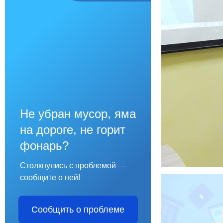
Не убран мусор, яма
на дороге, не горит
фонарь?
Столкнулись с проблемой —
сообщите о ней!
Сообщить о проблеме