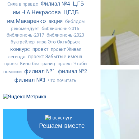
ЦГБ
Филиал №4
Сила в правде
им.Н.А.Некрасова
ЦГДБ
им.Макаренко
акция
библдом
рекомендует
библионочь-2016
библионочь-2017
библионочь-2023
игра Это Октябрьск
буктрейлер
конкурс
проект
проект Живая
проект Забытые имена
легенда
проект Кино без границ
проект Чтобы
филиал №1
филиал №2
помнили
филиал №3
что почитать
Решаем вместе