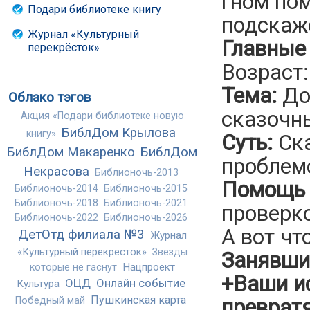
гном пом
Подари библиотеке книгу
подскаже
Журнал «Культурный
Главные 
перекрёсток»
Возраст:
Тема:
До
Облако тэгов
сказочн
Акция «Подари библиотеке новую
БиблДом Крылова
книгу»
Суть:
Ска
БиблДом Макаренко
БиблДом
проблем
Некрасова
Библионочь-2013
Помощь 
Библионочь-2014
Библионочь-2015
Библионочь-2018
Библионочь-2021
проверк
Библионочь-2022
Библионочь-2026
А вот чт
ДетОтд филиала №3
Журнал
«Культурный перекрёсток»
Звезды
Занявших
Нацпроект
которые не гаснут
+Ваши ис
ОЦД
Онлайн событие
Культура
Пушкинская карта
превратя
Победный май