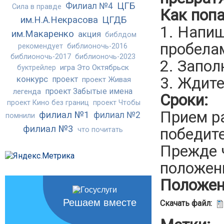
ЦГБ
Филиал №4
Сила в правде
Как попа
им.Н.А.Некрасова
ЦГДБ
1. Напиш
им.Макаренко
акция
библдом
пробела
рекомендует
библионочь-2016
библионочь-2017
библионочь-2023
2. Запол
игра Это Октябрьск
буктрейлер
3. Ждите
конкурс
проект
проект Живая
проект Забытые имена
легенда
Сроки:
проект Кино без границ
проект Чтобы
Прием р
филиал №1
филиал №2
помнили
филиал №3
победите
что почитать
Прежде ч
положен
Положени
Решаем вместе
Скачать файл: