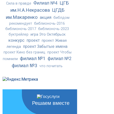
ЦГБ
Филиал №4
Сила в правде
им.Н.А.Некрасова
ЦГДБ
им.Макаренко
акция
библдом
рекомендует
библионочь-2016
библионочь-2017
библионочь-2023
игра Это Октябрьск
буктрейлер
конкурс
проект
проект Живая
проект Забытые имена
легенда
проект Кино без границ
проект Чтобы
филиал №1
филиал №2
помнили
филиал №3
что почитать
Решаем вместе