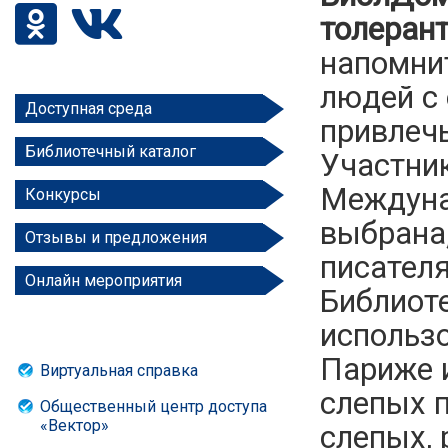
толеран
напомни
людей с
Доступная среда
привлеч
Библиотечный каталог
Участни
Междуна
Конкурсы
выбрана,
Отзывы и предложения
писателя
Онлайн мероприятия
Библиот
использо
Париже и
Виртуальная справка
слепых п
Общественный центр доступа
«Вектор»
слепых,