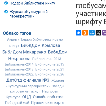
Подари библиотеке книгу
глобусам
участни
Журнал «Культурный
перекрёсток»
шрифту Б
Облако тэгов
Акция «Подари библиотеке новую
БиблДом Крылова
книгу»
БиблДом Макаренко
БиблДом
Некрасова
Библионочь-2013
Библионочь-2014
Библионочь-2015
Библионочь-2018
Библионочь-2021
Библионочь-2022
Библионочь-2026
ДетОтд филиала №3
Журнал
«Культурный перекрёсток»
Звезды
Нацпроект
которые не гаснут
ОЦД
Онлайн событие
Культура
Пушкинская карта
Победный май