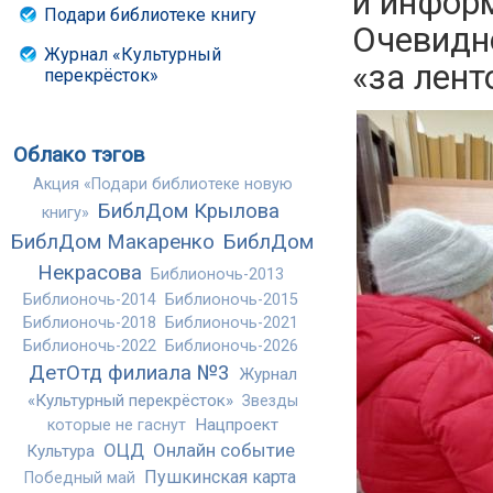
и инфор
Подари библиотеке книгу
Очевидн
Журнал «Культурный
«за лент
перекрёсток»
Облако тэгов
Акция «Подари библиотеке новую
БиблДом Крылова
книгу»
БиблДом Макаренко
БиблДом
Некрасова
Библионочь-2013
Библионочь-2014
Библионочь-2015
Библионочь-2018
Библионочь-2021
Библионочь-2022
Библионочь-2026
ДетОтд филиала №3
Журнал
«Культурный перекрёсток»
Звезды
Нацпроект
которые не гаснут
ОЦД
Онлайн событие
Культура
Пушкинская карта
Победный май