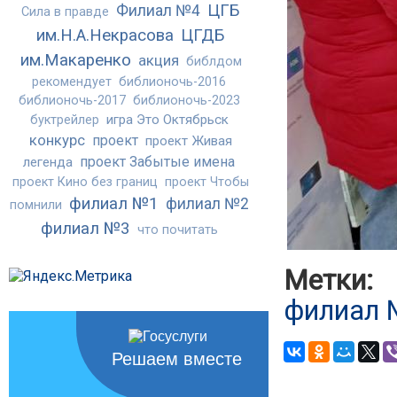
ЦГБ
Филиал №4
Сила в правде
им.Н.А.Некрасова
ЦГДБ
им.Макаренко
акция
библдом
рекомендует
библионочь-2016
библионочь-2017
библионочь-2023
игра Это Октябрьск
буктрейлер
конкурс
проект
проект Живая
проект Забытые имена
легенда
проект Кино без границ
проект Чтобы
филиал №1
филиал №2
помнили
филиал №3
что почитать
Метки:
филиал
Решаем вместе