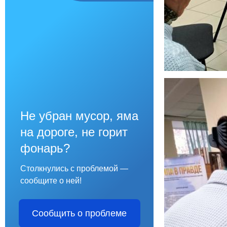
Не убран мусор, яма
на дороге, не горит
фонарь?
Столкнулись с проблемой —
сообщите о ней!
Сообщить о проблеме