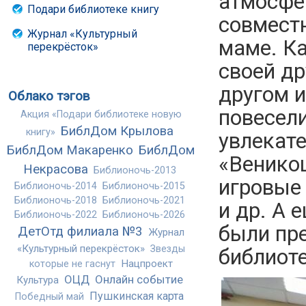
атмосфе
Подари библиотеке книгу
совмест
Журнал «Культурный
маме. Ка
перекрёсток»
своей д
другом и
Облако тэгов
повесели
Акция «Подари библиотеке новую
БиблДом Крылова
книгу»
увлекате
БиблДом Макаренко
БиблДом
«Венико
Некрасова
Библионочь-2013
игровые
Библионочь-2014
Библионочь-2015
Библионочь-2018
Библионочь-2021
и др. А 
Библионочь-2022
Библионочь-2026
были пр
ДетОтд филиала №3
Журнал
«Культурный перекрёсток»
Звезды
библиоте
Нацпроект
которые не гаснут
ОЦД
Онлайн событие
Культура
Пушкинская карта
Победный май