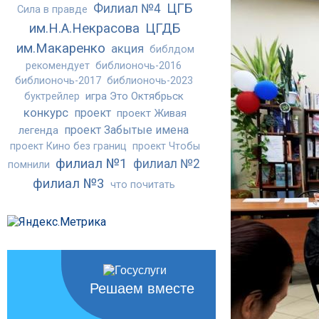
ЦГБ
Филиал №4
Сила в правде
им.Н.А.Некрасова
ЦГДБ
им.Макаренко
акция
библдом
рекомендует
библионочь-2016
библионочь-2017
библионочь-2023
игра Это Октябрьск
буктрейлер
конкурс
проект
проект Живая
проект Забытые имена
легенда
проект Кино без границ
проект Чтобы
филиал №1
филиал №2
помнили
филиал №3
что почитать
Решаем вместе