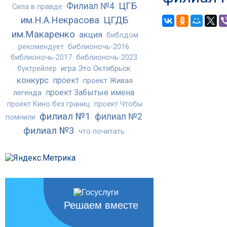
ЦГБ
Филиал №4
Сила в правде
им.Н.А.Некрасова
ЦГДБ
им.Макаренко
акция
библдом
рекомендует
библионочь-2016
библионочь-2017
библионочь-2023
игра Это Октябрьск
буктрейлер
конкурс
проект
проект Живая
проект Забытые имена
легенда
проект Кино без границ
проект Чтобы
филиал №1
филиал №2
помнили
филиал №3
что почитать
Решаем вместе