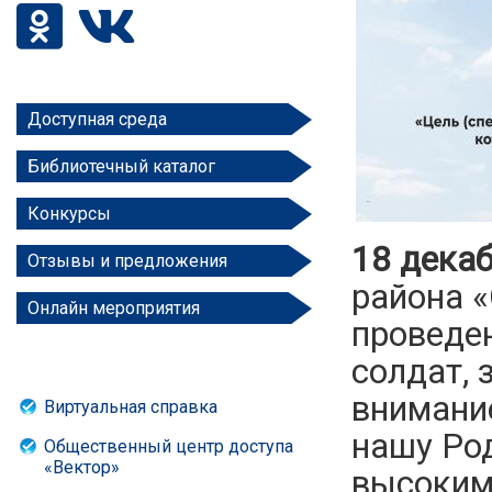
Доступная среда
Библиотечный каталог
Конкурсы
18 дека
Отзывы и предложения
района 
Онлайн мероприятия
проведе
солдат,
внимани
Виртуальная справка
нашу Род
Общественный центр доступа
«Вектор»
высоким