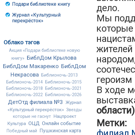
Подари библиотеке книгу
дело.
Журнал «Культурный
Мы подд
перекрёсток»
которые
нацистам
Облако тэгов
жителей
Акция «Подари библиотеке новую
народом,
БиблДом Крылова
книгу»
БиблДом Макаренко
БиблДом
соотече
Некрасова
Библионочь-2013
героизм 
Библионочь-2014
Библионочь-2015
В ходе 
Библионочь-2018
Библионочь-2021
Библионочь-2022
Библионочь-2026
выставк
ДетОтд филиала №3
Журнал
области
«Культурный перекрёсток»
Звезды
Нацпроект
которые не гаснут
Метки:
ОЦД
Онлайн событие
Культура
филиал
Пушкинская карта
Победный май