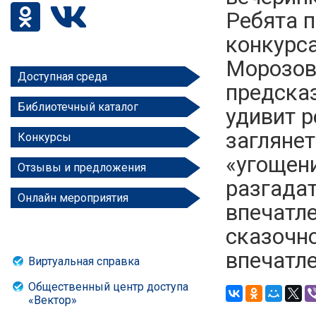
Ребята п
конкурса
Морозов
Доступная среда
предсказ
Библиотечный каталог
удивит р
заглянет
Конкурсы
«угощени
Отзывы и предложения
разгада
Онлайн мероприятия
впечатле
сказочн
впечатл
Виртуальная справка
Общественный центр доступа
«Вектор»