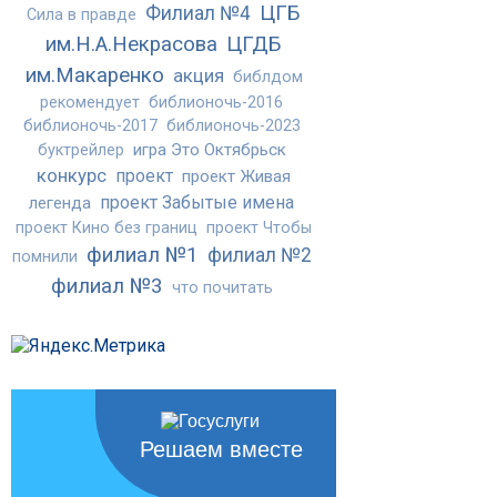
ЦГБ
Филиал №4
Сила в правде
им.Н.А.Некрасова
ЦГДБ
им.Макаренко
акция
библдом
рекомендует
библионочь-2016
библионочь-2017
библионочь-2023
игра Это Октябрьск
буктрейлер
конкурс
проект
проект Живая
проект Забытые имена
легенда
проект Кино без границ
проект Чтобы
филиал №1
филиал №2
помнили
филиал №3
что почитать
Решаем вместе