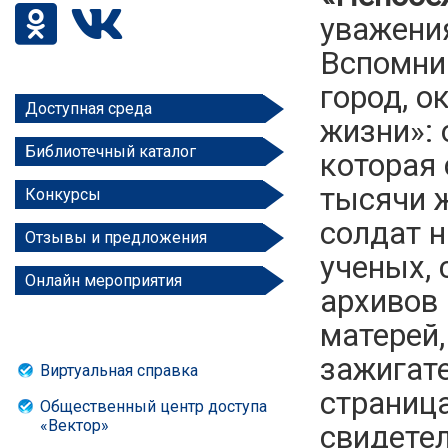
уважени
Вспомним
город, о
Доступная среда
жизни»: 
Библиотечный каталог
которая 
тысячи ж
Конкурсы
солдат н
Отзывы и предложения
ученых, 
Онлайн мероприятия
архивов 
матерей,
зажигат
Виртуальная справка
страница
Общественный центр доступа
«Вектор»
свидетел