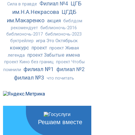
ЦГБ
Филиал №4
Сила в правде
им.Н.А.Некрасова
ЦГДБ
им.Макаренко
акция
библдом
рекомендует
библионочь-2016
библионочь-2017
библионочь-2023
игра Это Октябрьск
буктрейлер
конкурс
проект
проект Живая
проект Забытые имена
легенда
проект Кино без границ
проект Чтобы
филиал №1
филиал №2
помнили
филиал №3
что почитать
Решаем вместе