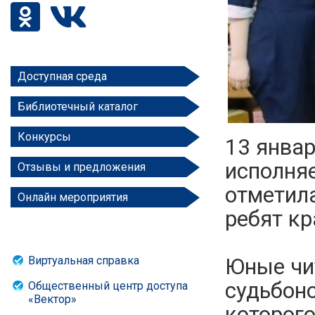
Доступная среда
Библиотечный каталог
Конкурсы
13 янва
исполняе
Отзывы и предложения
отметила
Онлайн мероприятия
ребят кр
Виртуальная справка
Юные чит
судьбоно
Общественный центр доступа
«Вектор»
которого