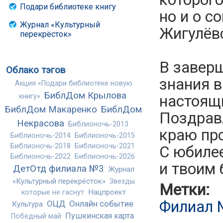
Подари библиотеке книгу
но и о 
Журнал «Культурный
Жигулёвс
перекрёсток»
В заверш
Облако тэгов
знания в
Акция «Подари библиотеке новую
БиблДом Крылова
настоящ
книгу»
БиблДом Макаренко
БиблДом
Поздрав
Некрасова
Библионочь-2013
краю пр
Библионочь-2014
Библионочь-2015
Библионочь-2018
Библионочь-2021
С юбилее
Библионочь-2022
Библионочь-2026
и твоим
ДетОтд филиала №3
Журнал
«Культурный перекрёсток»
Звезды
Метки:
Нацпроект
которые не гаснут
Филиал
ОЦД
Онлайн событие
Культура
Пушкинская карта
Победный май