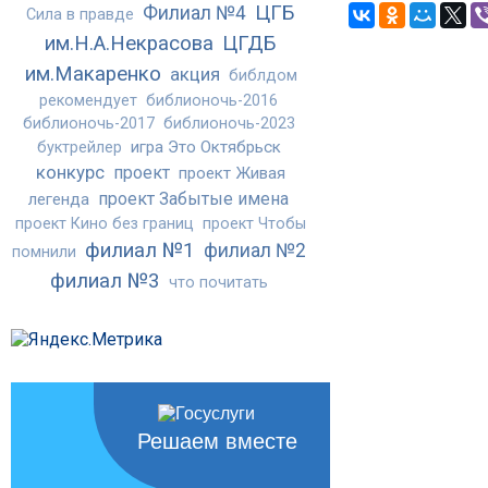
ЦГБ
Филиал №4
Сила в правде
им.Н.А.Некрасова
ЦГДБ
им.Макаренко
акция
библдом
рекомендует
библионочь-2016
библионочь-2017
библионочь-2023
игра Это Октябрьск
буктрейлер
конкурс
проект
проект Живая
проект Забытые имена
легенда
проект Кино без границ
проект Чтобы
филиал №1
филиал №2
помнили
филиал №3
что почитать
Решаем вместе