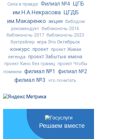
ЦГБ
Филиал №4
Сила в правде
им.Н.А.Некрасова
ЦГДБ
им.Макаренко
акция
библдом
рекомендует
библионочь-2016
библионочь-2017
библионочь-2023
игра Это Октябрьск
буктрейлер
конкурс
проект
проект Живая
проект Забытые имена
легенда
проект Кино без границ
проект Чтобы
филиал №1
филиал №2
помнили
филиал №3
что почитать
Решаем вместе