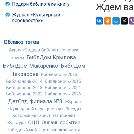
Подари библиотеке книгу
Ждем ва
Журнал «Культурный
перекрёсток»
Облако тэгов
Акция «Подари библиотеке новую
БиблДом Крылова
книгу»
БиблДом Макаренко
БиблДом
Некрасова
Библионочь-2013
Библионочь-2014
Библионочь-2015
Библионочь-2018
Библионочь-2021
Библионочь-2022
Библионочь-2026
ДетОтд филиала №3
Журнал
«Культурный перекрёсток»
Звезды
Нацпроект
которые не гаснут
ОЦД
Онлайн событие
Культура
Пушкинская карта
Победный май