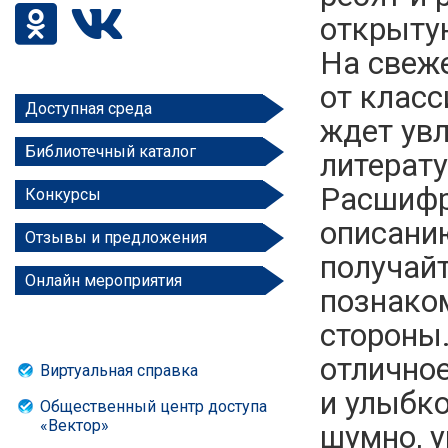
открыт
На свеж
от класс
Доступная среда
ждет увл
Библиотечный каталог
литерату
Расшифр
Конкурсы
описани
Отзывы и предложения
получайт
Онлайн мероприятия
познако
стороны.
отличное
Виртуальная справка
и улыбко
Общественный центр доступа
«Вектор»
шумно, у