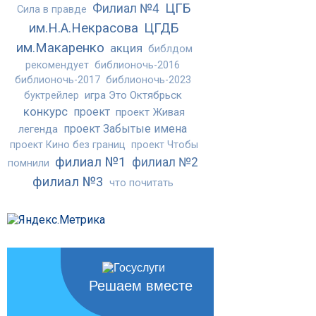
ЦГБ
Филиал №4
Сила в правде
им.Н.А.Некрасова
ЦГДБ
им.Макаренко
акция
библдом
рекомендует
библионочь-2016
библионочь-2017
библионочь-2023
игра Это Октябрьск
буктрейлер
конкурс
проект
проект Живая
проект Забытые имена
легенда
проект Кино без границ
проект Чтобы
филиал №1
филиал №2
помнили
филиал №3
что почитать
Решаем вместе