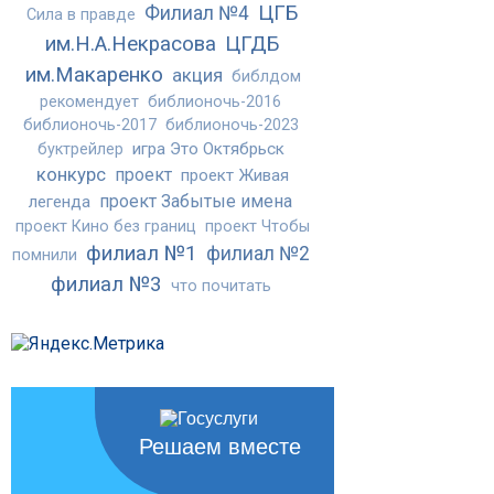
ЦГБ
Филиал №4
Сила в правде
им.Н.А.Некрасова
ЦГДБ
им.Макаренко
акция
библдом
рекомендует
библионочь-2016
библионочь-2017
библионочь-2023
игра Это Октябрьск
буктрейлер
конкурс
проект
проект Живая
проект Забытые имена
легенда
проект Кино без границ
проект Чтобы
филиал №1
филиал №2
помнили
филиал №3
что почитать
Решаем вместе