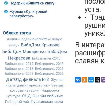
посло
Подари библиотеке книгу
уста.
Журнал «Культурный
- Тра
перекрёсток»
рушни
уника
Облако тэгов
Акция «Подари библиотеке новую
В интер
БиблДом Крылова
книгу»
расшифр
БиблДом Макаренко
БиблДом
Некрасова
славян к
Библионочь-2013
Библионочь-2014
Библионочь-2015
Библионочь-2018
Библионочь-2021
Библионочь-2022
Библионочь-2026
ДетОтд филиала №3
Журнал
«Культурный перекрёсток»
Звезды
Нацпроект
которые не гаснут
ОЦД
Онлайн событие
Культура
Пушкинская карта
Победный май