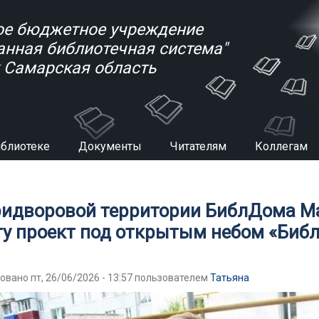
е бюджетное учреждение
анная библиотечная система"
к Самарская область
иблиотеке
Документы
Читателям
Коллегам
есь
ридворовой территории БиблДома М
ту проект под открытым небом «Биб
овано пт, 26/06/2026 - 13:57 пользователем
Татьяна