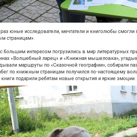
т раз юные исследователи, мечтатели и книголюбы смогли п
м страницам».
 с большим интересом погрузились в мир литературных пр
инах «Волшебный ларец» и «Книжная мышеловка», угадыв
дывали маршруты по «Сказочной географии», собирали па
Забег по книжным страницам получился по-настоящему во
а книги подарили ребятам новые открытия и яркие эмоции.