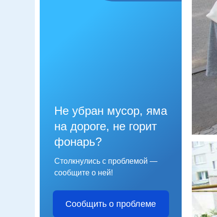
Не убран мусор, яма
на дороге, не горит
фонарь?
Столкнулись с проблемой —
сообщите о ней!
Сообщить о проблеме