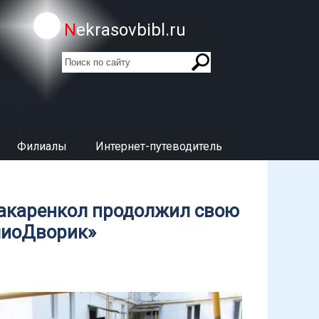
Nekrasovbibl.ru
поиск
Форма поиска
Филиалы
Интернет-путеводитель
акаренкол продолжил свою
лиоДворик»