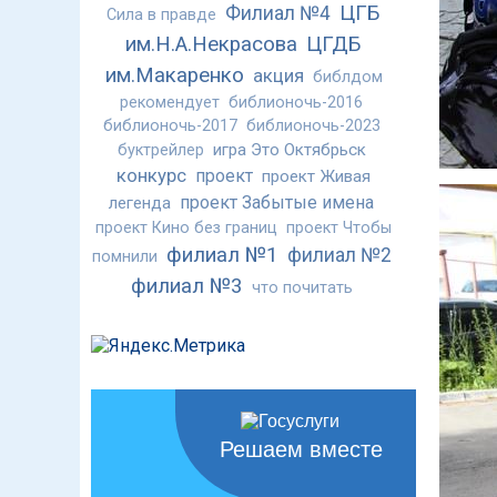
ЦГБ
Филиал №4
Сила в правде
им.Н.А.Некрасова
ЦГДБ
им.Макаренко
акция
библдом
рекомендует
библионочь-2016
библионочь-2017
библионочь-2023
игра Это Октябрьск
буктрейлер
конкурс
проект
проект Живая
проект Забытые имена
легенда
проект Кино без границ
проект Чтобы
филиал №1
филиал №2
помнили
филиал №3
что почитать
Решаем вместе